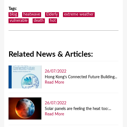
Tags
:
blog
heatwave
Elderly
extreme weather
vulnerable
death
hot
Related News & Articles:
26/07/2022
Hong Kong’s Connected Future Building...
Read More
26/07/2022
Solar panels are feeling the heat too:...
Read More