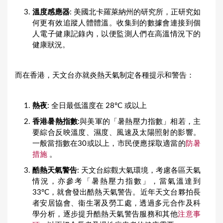
溫度感應器
: 美國北卡羅萊納州的研究所，正研究如
何更有效追蹤人體體溫。收集到的數據會連接到個
人電子健康記錄內，以便監測人們在高溫情況下的
健康狀況。
而在香港，天文台亦就炎熱天氣制定各種提示和警告：
熱夜
: 全日最低溫度在 28°C 或以上
香港暑熱指數
:與美軍的「暑熱壓力指數」相若，主
要綜合反映溫度、濕度、風速及太陽照射的影響。
一般當指數在30或以上，市民便應採取適當的
防暑
措施
。
酷熱天氣警告
: 天文台綜觀大氣環境，考慮各區天氣
情況，亦參考「暑熱壓力指數」，當氣溫達到
33°C，就會發出酷熱天氣警告。近年天文台夥拍長
者安居協會、衞生署及勞工處，透過多元合作及科
學分析，逐步提升酷熱天氣警告服務和其他
注意事