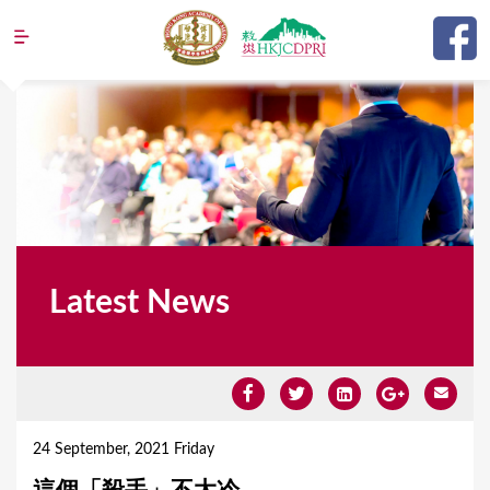
Jump to navigation
Latest News
Y
o
24 September, 2021 Friday
u