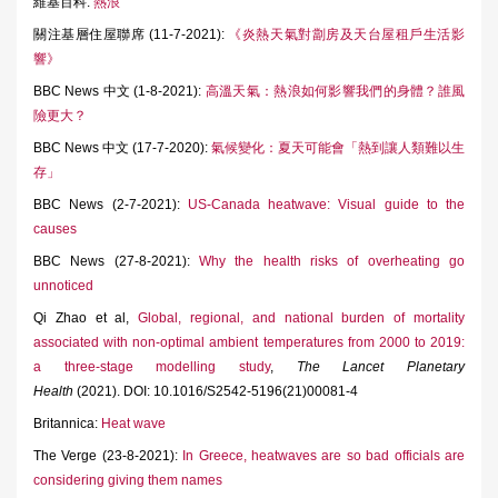
維基百科:
熱浪
關注基層住屋聯席 (11-7-2021):
《炎熱天氣對劏房及天台屋租戶生活影
響》
BBC News 中文 (1-8-2021):
高溫天氣：熱浪如何影響我們的身體？誰風
險更大？
BBC News 中文 (17-7-2020):
氣候變化：夏天可能會「熱到讓人類難以生
存」
BBC News (2-7-2021):
US-Canada heatwave: Visual guide to the
causes
BBC News (27-8-2021):
Why the health risks of overheating go
unnoticed
Qi Zhao et al,
Global, regional, and national burden of mortality
associated with non-optimal ambient temperatures from 2000 to 2019:
a three-stage modelling study
,
The Lancet Planetary
Health
(2021). DOI: 10.1016/S2542-5196(21)00081-4
Britannica:
Heat wave
The Verge (23-8-2021):
In Greece, heatwaves are so bad officials are
considering giving them names