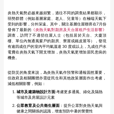
炎熱天氣勢必越來越頻繁，過往不同的調查結果都顯示，
弱勢群體（例如基層家庭、老人、兒童等）在極端天氣下
受到的影響，分外深遠。其中，關注基層住屋聯席在7月份
發佈了最新的
《炎熱天氣對劏房及天台屋租戶生活影響》
調查，訪問了不適切住屋人士（包括居於天台、大廈頂
樓、單位內無通風窗戶的劏房、寮屋或鐵皮屋等），發現
有逾四成住戶的室內平均氣溫達 30 度或以上，九成住戶水
電費在炎熱天氣下開支增加，炎熱天氣更增加居民患病的
機會。
從防災的角度來說，為炎熱天氣作預警和通報固然重要，
但政府及相關團體亦需從民生和其他政策層面作出考慮，
減低相關影響，例如：
城市及建築物設計方面
:考慮更多通風、綠化及隔熱
等城市及房屋設計元素
公眾教育及公共衛生層面
：提升公眾對炎熱天氣與
健康之間關係的認識，增進預防中暑的警覺性