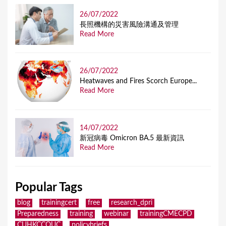
26/07/2022
長照機構的災害風險溝通及管理
Read More
26/07/2022
Heatwaves and Fires Scorch Europe...
Read More
14/07/2022
新冠病毒 Omicron BA.5 最新資訊
Read More
Popular Tags
blog
trainingcert
free
research_dpri
Preparedness
training
webinar
trainingCMECPD
CUHKCCOUC
policybriefs