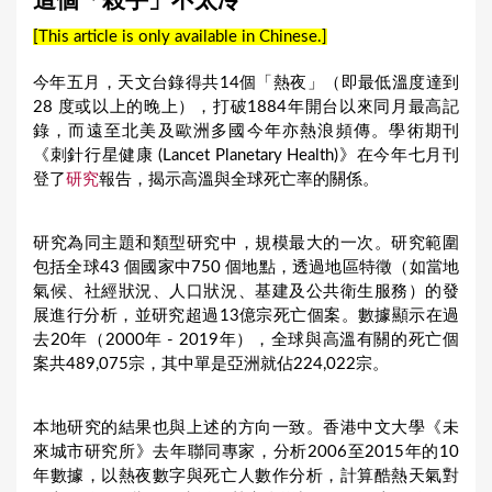
這個「殺手」不太冷
a
[This article is only available in Chinese.]
r
e
今年五月，天文台錄得共14個「熱夜」（即最低溫度達到
28 度或以上的晚上），打破1884年開台以來同月最高記
h
錄，而遠至北美及歐洲多國今年亦熱浪頻傳。學術期刊
e
《刺針行星健康 (Lancet Planetary Health)》在今年七月刊
r
登了
研究
報告，揭示高溫與全球死亡率的關係。
e
研究為同主題和類型研究中，規模最大的一次。研究範圍
包括全球43 個國家中750 個地點，透過地區特徵（如當地
氣候、社經狀況、人口狀況、基建及公共衛生服務）的發
展進行分析，並研究超過13億宗死亡個案。數據顯示在過
去20年（2000年 - 2019年），全球與高溫有關的死亡個
案共489,075宗，其中單是亞洲就佔224,022宗。
本地研究的結果也與上述的方向一致。香港中文大學《未
來城市研究所》去年聯同專家，分析2006至2015年的10
年數據，以熱夜數字與死亡人數作分析，計算酷熱天氣對