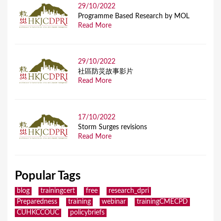
29/10/2022
Programme Based Research by MOL
Read More
29/10/2022
社區防災故事影片
Read More
17/10/2022
Storm Surges revisions
Read More
Popular Tags
blog
trainingcert
free
research_dpri
Preparedness
training
webinar
trainingCMECPD
CUHKCCOUC
policybriefs