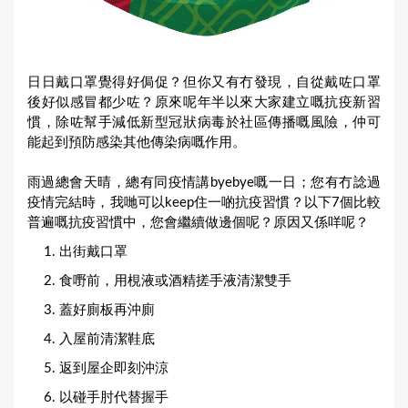
日日戴口罩覺得好侷促？但你又有冇發現，自從戴咗口罩
後好似感冒都少咗？原來呢年半以來大家建立嘅抗疫新習
慣，除咗幫手減低新型冠狀病毒於社區傳播嘅風險，仲可
能起到預防感染其他傳染病嘅作用。
雨過總會天晴，總有同疫情講byebye嘅一日；您有冇諗過
疫情完結時，我哋可以keep住一啲抗疫習慣？以下7個比較
普遍嘅抗疫習慣中，您會繼續做邊個呢？原因又係咩呢？
出街戴口罩
食嘢前，用梘液或酒精搓手液清潔雙手
蓋好廁板再沖廁
入屋前清潔鞋底
返到屋企即刻沖涼
以碰手肘代替握手