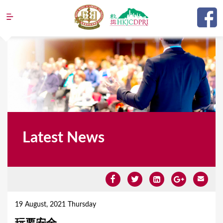
Jump to navigation
Latest News
Y
o
19 August, 2021 Thursday
u