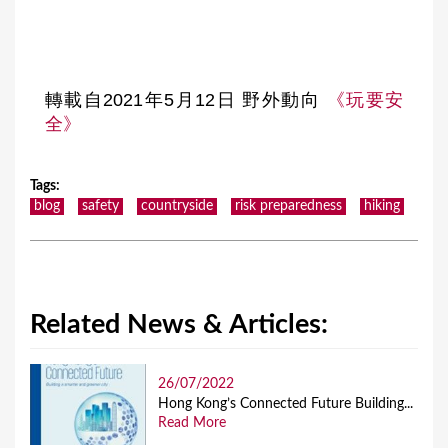
轉載自2021年5月12日 野外動向
《玩要安
全》
Tags
:
blog
safety
countryside
risk preparedness
hiking
Related News & Articles:
26/07/2022
Hong Kong’s Connected Future Building...
Read More