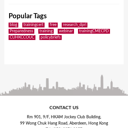
Popular Tags
blog
trainingcert
free
research_dpri
Preparedness
training
webinar
trainingCMECPD
CUHKCCOUC
policybriefs
CONTACT US
Rm 901, 9/F, HKAM Jockey Club Building,
99 Wong Chuk Hang Road, Aberdeen, Hong Kong