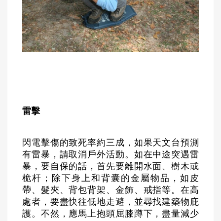
雷擊
閃電擊傷的致死率約三成，如果天文台預測
有雷暴，請取消戶外活動。如在中途突遇雷
暴，要自保的話，首先要離開水面、樹木或
桅杆；除下身上和背囊的金屬物品，如皮
帶、髮夾、背包背架、金飾、戒指等。在高
處者，要盡快往低地走避，並尋找建築物庇
護。不然，應馬上抱頭屈膝蹲下，盡量減少