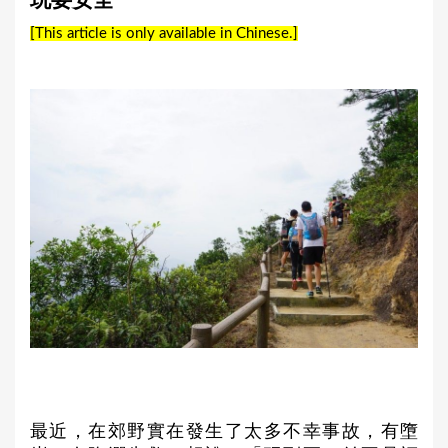
玩要安全
a
[This article is only available in Chinese.]
r
e
h
e
r
e
最近，在郊野實在發生了太多不幸事故，有墮