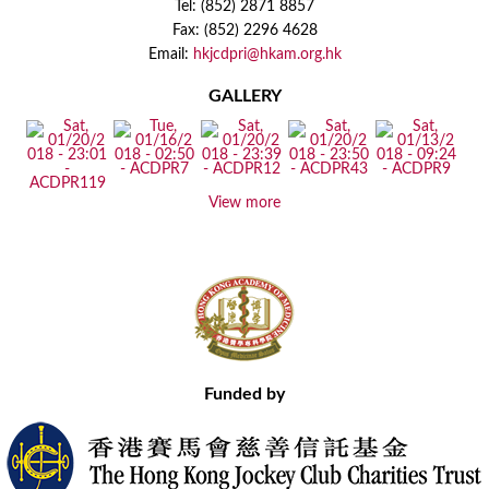
Tel: (852) 2871 8857
Fax: (852) 2296 4628
Email:
hkjcdpri@hkam.org.hk
GALLERY
View more
Funded by