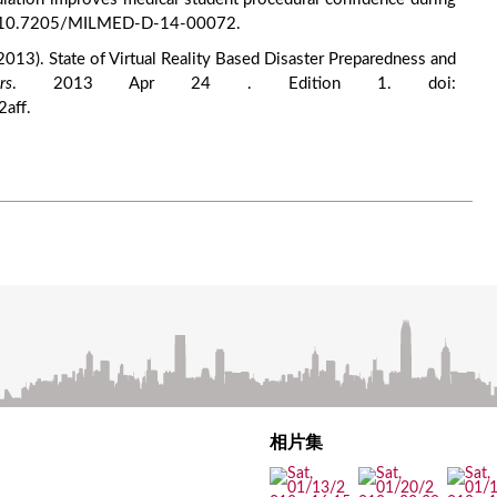
i: 10.7205/MILMED-D-14-00072.
2013). State of Virtual Reality Based Disaster Preparedness and
rs
. 2013 Apr 24 . Edition 1. doi:
aff.
相片集