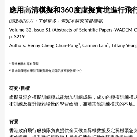
u
應用高清模擬和360度虛擬實境進行飛
a
(請點閱右方「了解更多」查閱本研究項目摘要)
r
Volume 32, Issue S1 (Abstracts of Scientific Papers-WADEM 
p. S219
e
1
1
Authors: Benny Cheng Chun-Pong
, Carmen Lam
, Tiffany Yeun
h
e
1
香港麻醉科專科學院
2
香港醫學專科學院香港賽馬會災難防護應變教研中心
r
e
研究/目標
虛擬及混合模擬訓練模式能增加訓練成果，成功的模擬訓練模
術訓練及提升複雜場景的學習效能，彌補其他訓練模式的不足
背景
香港政府飛行服務隊負責提供全天候直昇機救援及定翼機緊急