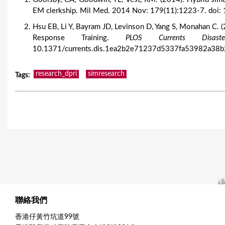
EM clerkship. Mil Med. 2014 Nov: 179(11):1223-7. do
Hsu EB, Li Y, Bayram JD, Levinson D, Yang S, Monahan C. (
Response Training.
PLOS Currents Disaste
10.1371/currents.dis.1ea2b2e71237d5337fa53982a38b2
research_dpri
simresearch
Tags
:
聯絡我們
香港仔黃竹坑道99號