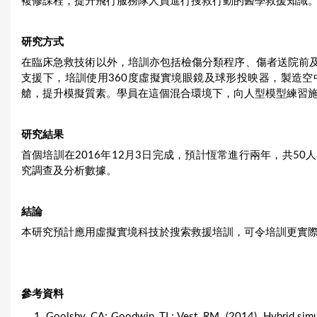
複修課程，提升飛行服務隊人員進行搜救行動的醫學救援知識
研究方式
在臨床急救技術以外，培訓亦包括檢傷分類程序、傷者送院前
支援下，培訓使用360度虛擬實境眼鏡及球形投映器，製造
艙，提升模擬質素。學員在這個混合環境下，向人型模型練習
研究結果
首個培訓在2016年12月3日完成，預計恆常進行兩年，共5
究調查及分析數據。
結論
本研究預計應用虛擬實境科技於搜索救援培訓，可令培訓更實
參考資料
Goolsby, CA; Goodwin, TL; Vest, RM. (2014). Hybrid simu