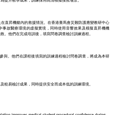
。為提升教學成果，訓練採用高清模擬搜救場景。
及在直昇機艙內的救援情況。在香港賽馬會災難防護應變教研中心
空中事故醫療環境的虛擬實境，同時使用音響效果及模擬直昇機機
施救。他們在完成培訓後，填寫問卷調查檢討訓練過程。
0人參與。他們在課程後填寫的訓練過程檢討問卷調查，將成為本研
際及較易檢討成果，同時提供安全而成本低的訓練環境。
lation improves medical student procedural confidence during