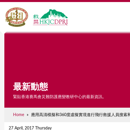
最新動態
緊貼香港賽馬會災難防護應變教研中心的最新資訊。
Home
»
應用高清模擬和360度虛擬實境進行飛行救援人員搜索
Y
o
27 April, 2017 Thursday