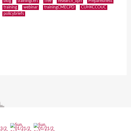
blog
trainingcert
free
research_dpri
Preparedness
training
webinar
trainingCMECPD
CUHKCCOUC
policybriefs