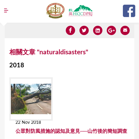
Jump to navigation
Y
相關文章 "naturaldisasters"
o
2018
u
a
r
e
h
e
22 Nov 2018
r
公眾對防風措施的認知及意見──山竹後的簡短調查
e