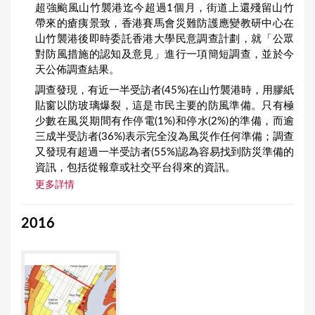
超強颱風山竹襲港迄今超過1個月，街道上還殘留山竹
帶來的瘡痍景致，香港賽馬會災難防護應變教研中心在
山竹襲港後即時委託香港大學民意調查計劃，就「公眾
對防風措施的認知及意見」進行一項簡短調查，並於今
天公佈調查結果。
調查發現，有近一半受訪者(45%)在山竹襲港時，用膠紙
貼窗以防玻璃爆裂，這是市民主要的防風準備。只有極
少數在風災期間有作停電(1%)和停水(2%)的準備，而逾
三成半受訪者(36%)表示完全沒為風災作任何準備；調查
又發現有超過一半受訪者(55%)認為容易找到防災準備的
資訊，包括從報章或社交平台得來的資訊。
更多詳情
2016