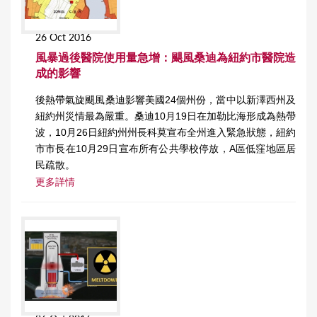
26 Oct 2016
風暴過後醫院使用量急增：颶風桑迪為紐約市醫院造
成的影響
後熱帶氣旋颶風桑迪影響美國24個州份，當中以新澤西州及
紐約州災情最為嚴重。桑迪10月19日在加勒比海形成為熱帶
波，10月26日紐約州州長科莫宣布全州進入緊急狀態，紐約
市市長在10月29日宣布所有公共學校停放，A區低窪地區居
民疏散。
更多詳情