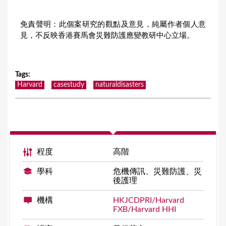
免責聲明：此個案研究的觀點及意見，純屬作者個人意
見，不反映香港賽馬會災難防護應變教研中心立場。
Tags
:
Harvard
casestudy
naturaldisasters
程度
高階
學科
危機傳訊、災難防護、災
後護理
機構
HKJCDPRI/Harvard
FXB/Harvard HHI