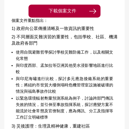
下載個案文件
個案文件重點指出：
1) 政府向公眾傳播清晰及一致資訊的重要性
2) 不同層面災難演習的重要性，包括學校、社區、機溝
及政府各部門
使用自我避難哲學探討學校災難防備工作，以及相關文
化常態
與印度西部、孟加拉等亞洲其他受水浸影響地區進行比
較
與印尼海嘯進行比較，探討多元應急後備系統的重要
性；將紐約市世貿大樓倒塌時危機管理室設施被破壞的
情況與福島事故作比較
以緊急環境輻射劑量預測系統為例子，討論跨部門傳訊
失效的情況，並引伸至事故指揮系統，探討應變方案不
能流於社會常態及官僚制度，應為傳訊、分工及指揮等
工作訂立明確標準
3) 災後護理：生理及精神健康，重建社區