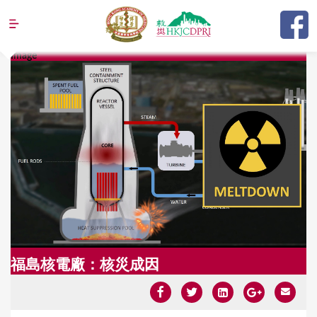
Jump to navigation
Image
Y
o
u
a
r
e
h
e
r
福島核電廠：核災成因
e