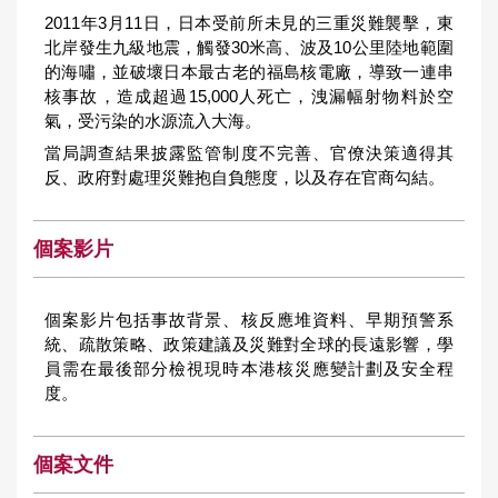
2011年3月11日，日本受前所未見的三重災難襲擊，東
北岸發生九級地震，觸發30米高、波及10公里陸地範圍
的海嘯，並破壞日本最古老的福島核電廠，導致一連串
核事故，造成超過15,000人死亡，洩漏幅射物料於空
氣，受污染的水源流入大海。
當局調查結果披露監管制度不完善、官僚決策適得其
反、政府對處理災難抱自負態度，以及存在官商勾結。
個案影片
個案影片包括事故背景、核反應堆資料、早期預警系
統、疏散策略、政策建議及災難對全球的長遠影響，學
員需在最後部分檢視現時本港核災應變計劃及安全程
度。
個案文件