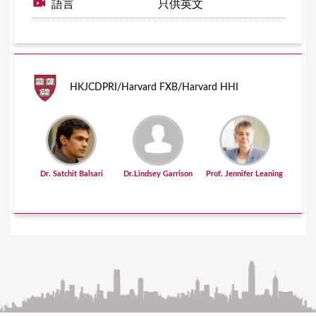
語言
只供英文
HKJCDPRI/Harvard FXB/Harvard HHI
Dr. Satchit Balsari
Dr.Lindsey Garrison
Prof. Jennifer Leaning