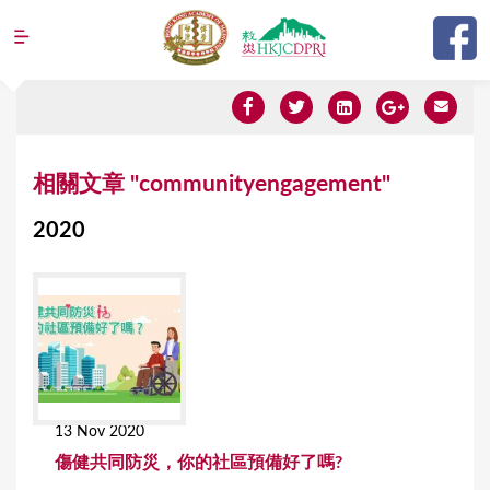
Jump to navigation
Y
相關文章 "communityengagement"
o
2020
u
a
r
e
h
e
13 Nov 2020
r
傷健共同防災，你的社區預備好了嗎?
e