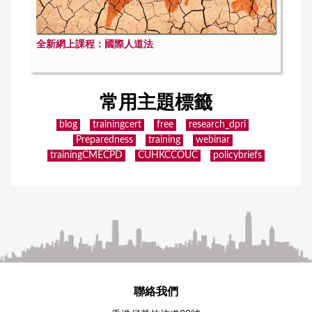
全新網上課程：國際人道法
常用主題標籤
blog
trainingcert
free
research_dpri
Preparedness
training
webinar
trainingCMECPD
CUHKCCOUC
policybriefs
聯絡我們