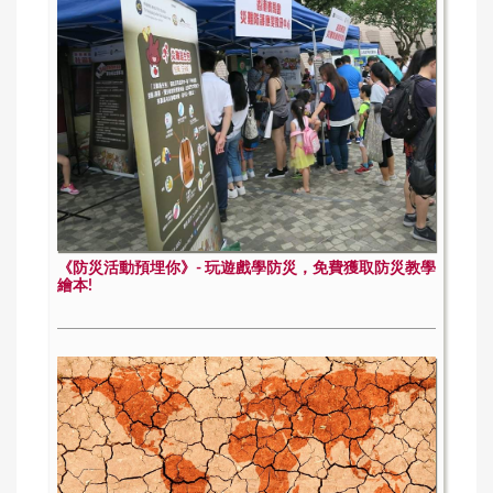
《防災活動預埋你》- 玩遊戲學防災，免費獲取防災教學
繪本!