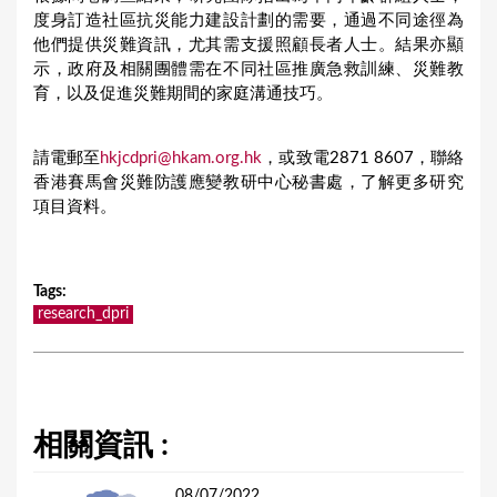
度身訂造社區抗災能力建設計劃的需要，通過不同途徑為
他們提供災難資訊，尤其需支援照顧長者人士。結果亦顯
示，政府及相關團體需在不同社區推廣急救訓練、災難教
育，以及促進災難期間的家庭溝通技巧。
請電郵至
hkjcdpri@hkam.org.hk
，或致電2871 8607，聯絡
香港賽馬會災難防護應變教研中心秘書處，了解更多研究
項目資料。
Tags
:
research_dpri
相關資訊 :
08/07/2022