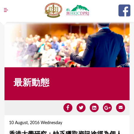
Jump to navigation
最新動態
Y
o
10 August, 2016 Wednesday
u