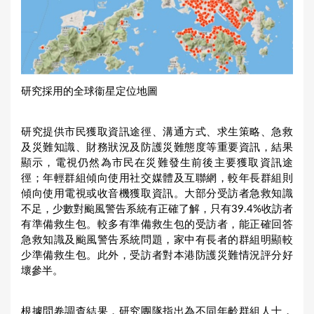
研究採用的全球衞星定位地圖
研究提供市民獲取資訊途徑、溝通方式、求生策略、急救
及災難知識、財務狀況及防護災難態度等重要資訊，結果
顯示，電視仍然為市民在災難發生前後主要獲取資訊途
徑；年輕群組傾向使用社交媒體及互聯網，較年長群組則
傾向使用電視或收音機獲取資訊。大部分受訪者急救知識
不足，少數對颱風警告系統有正確了解，只有39.4%收訪者
有準備救生包。較多有準備救生包的受訪者，能正確回答
急救知識及颱風警告系統問題，家中有長者的群組明顯較
少準備救生包。此外，受訪者對本港防護災難情況評分好
壞參半。
根據問卷調查結果，研究團隊指出為不同年齡群組人士，