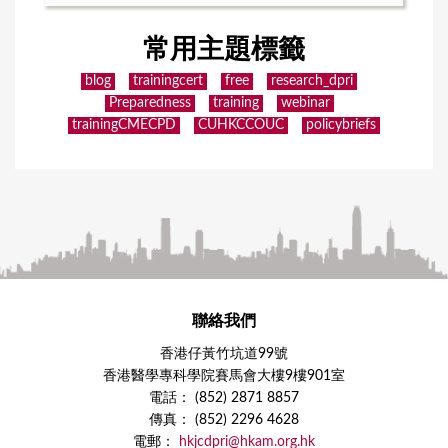
常用主題標籤
blog
trainingcert
free
research_dpri
Preparedness
training
webinar
trainingCMECPD
CUHKCCOUC
policybriefs
聯絡我們
香港仔黃竹坑道99號
香港醫學專科學院賽馬會大樓9樓901室
電話： (852) 2871 8857
傳真： (852) 2296 4628
電郵：
hkjcdpri@hkam.org.hk