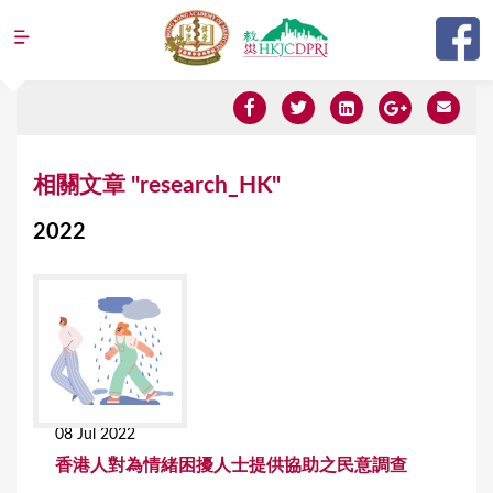
Jump to navigation
Y
相關文章 "research_HK"
o
2022
u
a
r
e
h
e
08 Jul 2022
r
香港人對為情緒困擾人士提供協助之民意調查
e