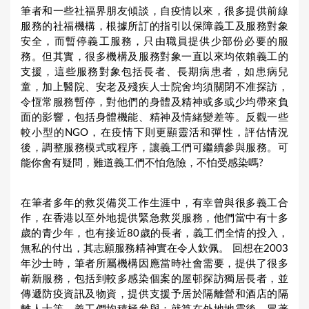
筆者和一些社福界朋友傾談，自疫情以來，很多提供前線
服務的社福機構，根據所訂的指引以保障義工及服務對象
安全，而暫停義工服務，只由職員提供少部份必要的服
務。但其實，很多機構及服務對象一直以來均依賴義工的
支援，這些服務對象包括長者、長期病患者，如患病兒
童，加上醫院、安老及殘疾人士院舍均須關閉不准探訪，
令恆常服務暫停，對他們的身體及精神或多或少均帶來負
面的影響，包括身體機能、精神及情緒變差等。反觀一些
較小型的NGO，在疫情下則更顯靈活和彈性，評估情況
後，調整服務模式或程序，讓義工們可繼續參與服務。可
能你會有疑問，難道義工們不怕危險，不怕受感染嗎?
在筆者多年的救災備災工作生涯中，有幸曾與很多義工合
作，在香港以至外地提供緊急救災服務，他們當中有十多
歲的青少年，也有接近80歲的長者，義工們全情的投入，
無私的付出，其志願服務精神實在令人欽佩。 回想在2003
年沙士時，筆者所屬機構因應當時社會需要，提供了很多
嶄新服務，包括到較多感染個案的屋邨探訪獨居長者，並
傳遞防疫資訊及物資，提供支援予居於隔離營和酒店的隔