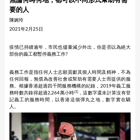
無論何時何地，都可以不同形式幫助有需
a
要的人
r
陳婉玲
e
2021年2月25日
h
e
疫情已持續逾年，市民也儘量減少外出，你是否以為絕大
r
部份的義工都暫停義務工作?
e
義務工作是指任何人士志願貢獻其個人時間及精神，不為
任何回報，無償為改善社會或幫助有需要人士而提供的服
務。根據香港超過四千間服務機構的紀錄，2019年義工服
[1]
務時數共錄得超過2,264萬小時
，這數字還未計算沒有登
記義工的服務時間，以香港這個彈丸之地，數字實在驕
人。