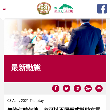
Jump to navigation
最新動態
Y
o
08 April, 2021 Thursday
u