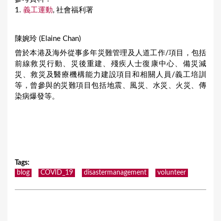
1.
義工運動
, 社會福利署
陳婉玲 (Elaine Chan)
曾於本港及海外從事多年災難管理及人道工作/項目，包括
前線救災行動、災後重建、殘疾人士復康中心、備災減
災、救災及醫療機構能力建設項目和相關人員/義工培訓
等，曾參與的災難項目包括地震、風災、水災、火災、傳
染病爆發等。
Tags
:
blog
COVID_19
disastermanagement
volunteer