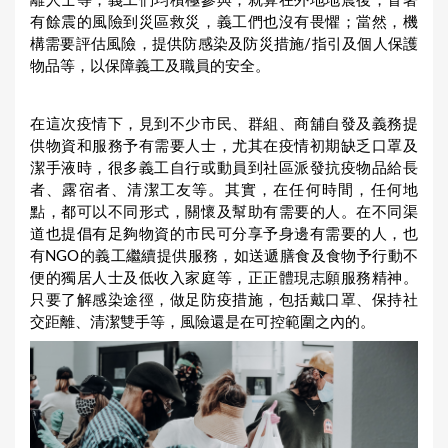
離人士等，義工們均積極參與；就算在外地地震後，冒著
有餘震的風險到災區救災，義工們也沒有畏懼；當然，機
構需要評估風險，提供防感染及防災措施/指引及個人保護
物品等，以保障義工及職員的安全。
在這次疫情下，見到不少市民、群組、商舖自發及義務提
供物資和服務予有需要人士，尤其在疫情初期缺乏口罩及
潔手液時，很多義工自行或動員到社區派發抗疫物品給長
者、露宿者、清潔工友等。其實，在任何時間，任何地
點，都可以不同形式，關懷及幫助有需要的人。在不同渠
道也提倡有足夠物資的市民可分享予身邊有需要的人，也
有NGO的義工繼續提供服務，如送遞膳食及食物予行動不
便的獨居人士及低收入家庭等，正正體現志願服務精神。
只要了解感染途徑，做足防疫措施，包括戴口罩、保持社
交距離、清潔雙手等，風險還是在可控範圍之內的。