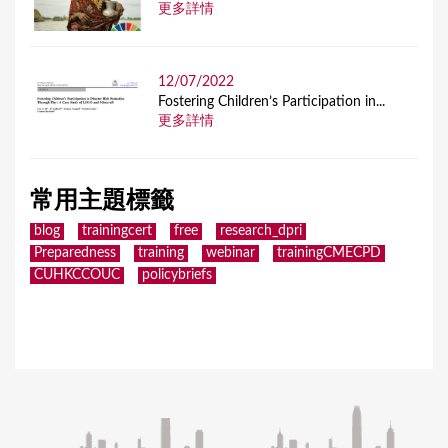
更多詳情
12/07/2022
Fostering Children’s Participation in...
更多詳情
常用主題標籤
blog
trainingcert
free
research_dpri
Preparedness
training
webinar
trainingCMECPD
CUHKCCOUC
policybriefs