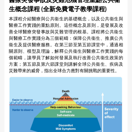
醫療突發事故及災難危機管理重點公共衞
a
生概念課程 (全新免費電子教學課程)
r
本課程介紹醫療與公共衞生的基礎概念，以及公共衞生與
e
醫療工作實踐的重點原則。這些概念及原則，是發展及改
h
善全球醫療突發事故與災難管理的根基。課程將公共衞生
與醫療工作實踐分為三個範疇：保障公共衞生、推廣公共
e
衞生及提供醫療服務。在第三節至第五節課堂中，通過相
r
關原則、模型及理論，解釋公共衞生與醫療工作實踐的每
e
個範疇，讓學員了解如何發展及執行改善公共衞生政策的
方案；第五節及第六節課堂則講解全球公共衞生、疾病及
災難帶來的威脅，指出全球合力應對有關挑戰的重要性。