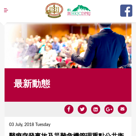
Jump to navigation
最新動態
Y
o
03 July, 2018 Tuesday
u