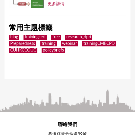
更多詳情
常用主題標籤
blog
trainingcert
free
research_dpri
Preparedness
training
webinar
trainingCMECPD
CUHKCCOUC
policybriefs
聯絡我們
香港仔黃竹坑道99號