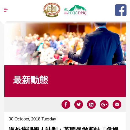
Jump to navigation
最新動態
Y
o
30 October, 2018 Tuesday
u