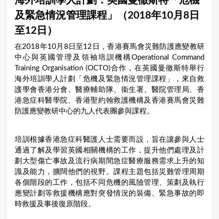
海外培訓學人計劃：英國曼徹斯特「危機
a
及緊急情況管理課程」（2018年10月8日
r
至12日）
e
在2018年10月8日至12日，香港賽馬會災難防護應變教研
h
中心與英國管理及領袖培訓機構Operational Command
e
Training Organisation (OCTO)合作，在英國曼徹斯特舉行
海外培訓學人計劃「危機及緊急情況管理課程」，來自救
r
護學會香港分會、醫療輔助隊、衞生署、醫院管理局、香
e
港急症科醫學院、香港聖約翰救護機構及香港賽馬會災難
防護應變教研中心的九人代表團參與課程。
培訓根據香港急症科醫護人士需要而設，旨在讓參與人士
通過了解及學習英國相關機構的工作，提升他們處理及計
劃大型傷亡事故及流行病期間急症醫療服務需求上升的知
識及能力，擴闊他們的視野。課程主題包括災難管理周期
各個階段的工作，包括不同危機的風險管理、策劃及執行
應變計劃等救援機構應對突發情況的裝備、緊急事故的即
時救援及事後復原階段。