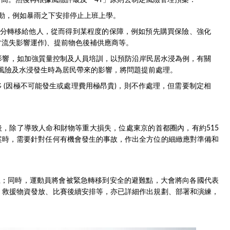
高。然後再根據風險評級及「4T」原則去制定風險管理預案：
行活動，例如暴雨之下安排停止上班上學。
部或部分轉移給他人，從而得到某程度的保障，例如預先購買保險、強化
才流失影響運作)、提前物色後補供應商等。
時的影響，如加強質量控制及人員培訓，以預防沿岸民居水浸為例，有關
風險及水浸發生時為居民帶來的影響，將問題提前處理。
或轉移 (因極不可能發生或處理費用極昂貴)，則不作處理，但需要制定相
後，除了導致人命和財物等重大損失，位處東京的首都圈內，有約515
案時，需要針對任何有機會發生的事故，作出全方位的細緻應對準備和
止；同時，運動員將會被緊急轉移到安全的避難點，大會將向各國代表
、救援物資發放、比賽後續安排等，亦已詳細作出規劃、部署和演練，