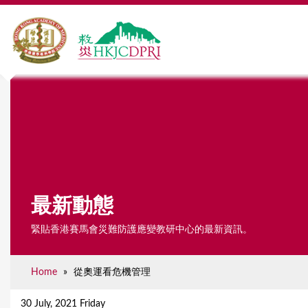
最新動態
緊貼香港賽馬會災難防護應變教研中心的最新資訊。
Home
»
從奧運看危機管理
Y
o
30 July, 2021 Friday