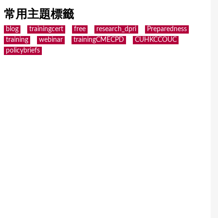
常用主題標籤
blog
trainingcert
free
research_dpri
Preparedness
training
webinar
trainingCMECPD
CUHKCCOUC
policybriefs