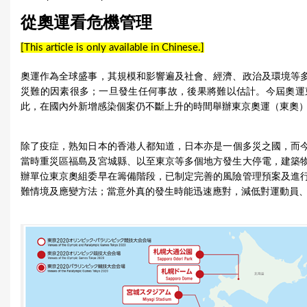
u
從奧運看危機管理
a
[This article is only available in Chinese.]
r
奧運作為全球盛事，其規模和影響遍及社會、經濟、政治及環境等
e
災難的因素很多；一旦發生任何事故，後果將難以估計。今屆奧運
此，在國內外新增感染個案仍不斷上升的時間舉辦東京奧運（東奧
h
e
除了疫症，熟知日本的香港人都知道，日本亦是一個多災之國，而今屆
當時重災區福島及宮城縣、以至東京等多個地方發生大停電，建築
r
辦單位東京奧組委早在籌備階段，已制定完善的風險管理預案及進
e
難情境及應變方法；當意外真的發生時能迅速應對，減低對運動員