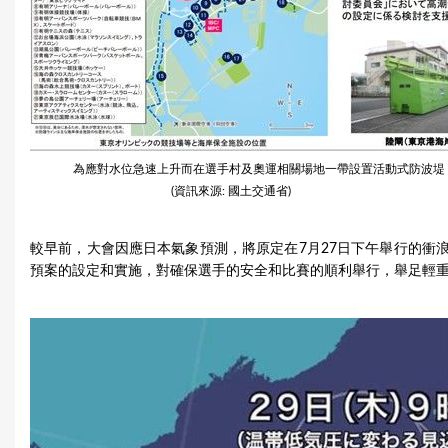
為應對水位急速上升而在選手村及奧運相關場地一帶設置活動式防波堤
(資訊來源: 國土交通省)
較早前，大會因應日本氣象預測，將原定在7月27日下午舉行的衝
預案的設定和實施，對確保選手的安全和比賽的順利舉行，舉足輕