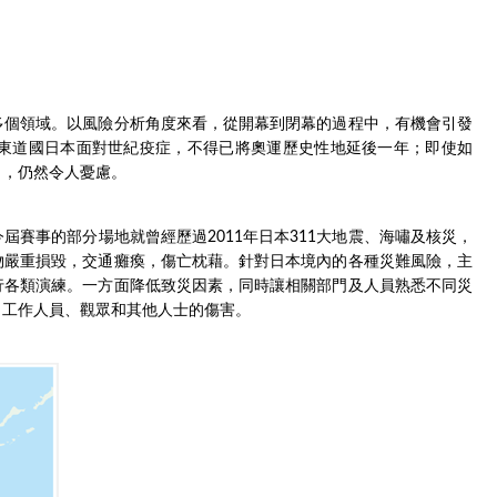
多個領域。以風險分析角度來看，從開幕到閉幕的過程中，有機會引發
東道國日本面對世紀疫症，不得已將奧運歷史性地延後一年；即使如
），仍然令人憂慮。
賽事的部分場地就曾經歷過2011年日本311大地震、海嘯及核災，
物嚴重損毀，交通癱瘓，傷亡枕藉。針對日本境內的各種災難風險，主
行各類演練。一方面降低致災因素，同時讓相關部門及人員熟悉不同災
、工作人員、觀眾和其他人士的傷害。