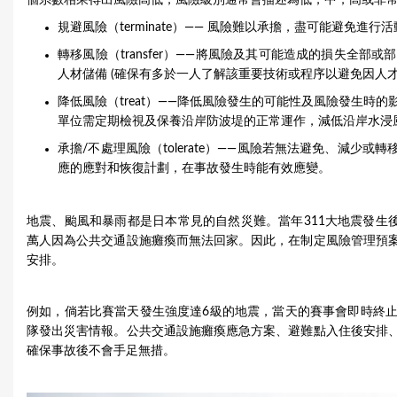
個系數相乘得出風險高低，風險級別通常會描述為低，中，高或非常
規避風險（terminate）—— 風險難以承擔，盡可能避免進
轉移風險（transfer）——將風險及其可能造成的損失全
人材儲備 (確保有多於一人了解該重要技術或程序以避免因人
降低風險（treat）——降低風險發生的可能性及風險發生
單位需定期檢視及保養沿岸防波堤的正常運作，減低沿岸水浸
承擔/不處理風險（tolerate）——風險若無法避免、減少
應的應對和恢復計劃，在事故發生時能有效應變。
地震、颱風和暴雨都是日本常見的自然災難。當年311大地震發生
萬人因為公共交通設施癱瘓而無法回家。因此，在制定風險管理預
安排。
例如，倘若比賽當天發生強度達6級的地震，當天的賽事會即時終
隊發出災害情報。公共交通設施癱瘓應急方案、避難點入住後安排
確保事故後不會手足無措。