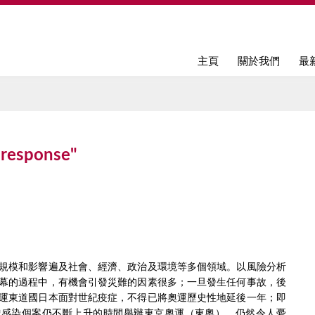
Jump to navigation
主頁
關於我們
最
response"
規模和影響遍及社會、經濟、政治及環境等多個領域。以風險分析
幕的過程中，有機會引發災難的因素很多；一旦發生任何事故，後
運東道國日本面對世紀疫症，不得已將奧運歷史性地延後一年；即
增感染個案仍不斷上升的時間舉辦東京奧運（東奧），仍然令人憂