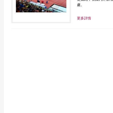
慮。
r
e
更多詳情