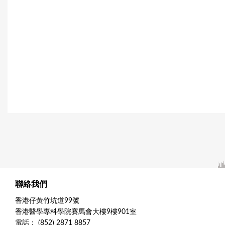
聯絡我們
香港仔黃竹坑道99號
香港醫學專科學院賽馬會大樓9樓901室
電話： (852) 2871 8857