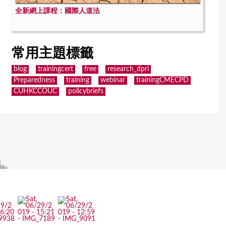
全新網上課程：國際人道法
常用主題標籤
blog
trainingcert
free
research_dpri
Preparedness
training
webinar
trainingCMECPD
CUHKCCOUC
policybriefs