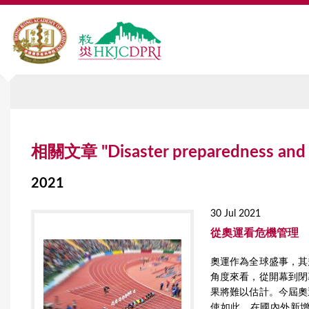
Y
相關文章 "Disaster preparedness and 
o
u
2021
a
30 Jul 2021
r
從奧運看危機管理
e
奧運作為全球盛事，其
h
角度來看，從開幕到閉
果將難以估計。今屆奧
e
使如此，在國內外新