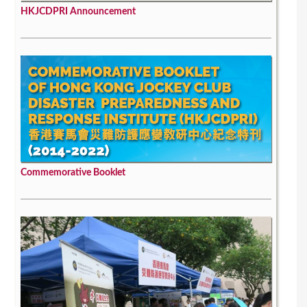
HKJCDPRI Announcement
Commemorative Booklet