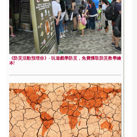
《防災活動預埋你》- 玩遊戲學防災，免費獲取防災教學繪
本!