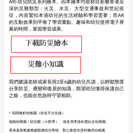
AR) 幼兒防災系列繪本。四本繪本均取材自影響香港至
深的災難類型：火災、水災、大型交通事故和世紀疫
症，內容緊扣本港幼兒的生活經驗和學習需要；而AR
的互動效果則平衡了學習重點、趣味和幼兒使用電子屏
幕的時間，鞏固學習成果。
我們建議老師或家長與2至6歲的幼兒共讀，以輕鬆態度
分享防災、應變和復原的知識，期望幼兒懂得保護自己
之餘，也能在危急時守望相助。
^ 四間種籽幼稚園（排名不分先後）
嶺南幼稚園 / 幼兒園（小西灣 ）、保良局李徐松聲紀念幼稚園、
香港基督教服務處觀塘幼兒學校、聖公會慈光堂柯佩璋幼稚園