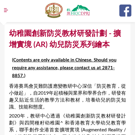
Jump to navigation
Y
幼稚園創新防災教材研發計劃 - 擴
o
增實境 (AR) 幼兒防災系列繪本
u
a
(Contents are only available in Chinese. Should you
r
require any assistance, please contact us at 2871-
8857.)
e
香港賽馬會災難防護應變教研中心深信「防災教育，從
h
小做起」，自2019年起積極與業界和學界合作，研發有
e
趣又貼近生活的教學方法和教材，培養幼兒的防災知
r
識、技能和態度。
e
2020年，教研中心透過《幼稚園創新防災教材研發計
劃》與四間種籽幼稚園^ 和香港教育大學幼兒教育學
系，聯手創作全港首套擴增實境 (Augmented Reality /