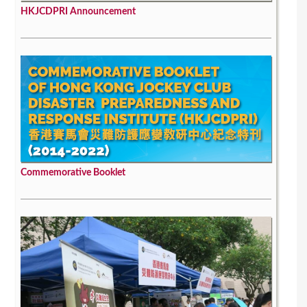
HKJCDPRI Announcement
Commemorative Booklet