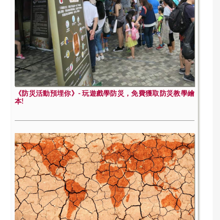
《防災活動預埋你》- 玩遊戲學防災，免費獲取防災教學繪
本!