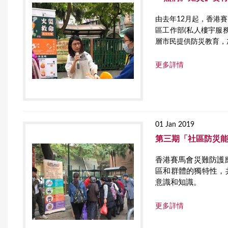
由去年12月起，香港
區工作部(私人樓宇服
層市民提供防災教育，
更多詳情
01 Jan 2019
第三期「社區防災
香港賽馬會災難防護
區和群體的獨特性，
意識和知識。
更多詳情