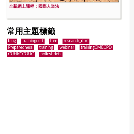
全新網上課程：國際人道法
常用主題標籤
blog
trainingcert
free
research_dpri
Preparedness
training
webinar
trainingCMECPD
CUHKCCOUC
policybriefs