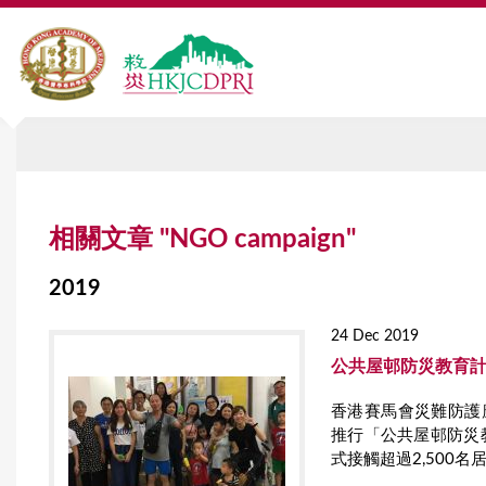
Y
相關文章 "NGO campaign"
o
u
2019
a
24 Dec 2019
r
公共屋邨防災教育
e
香港賽馬會災難防護
推行「公共屋邨防災
h
式接觸超過2,500
e