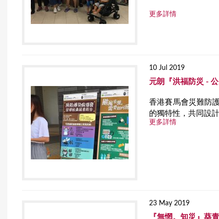
r
更多詳情
e
10 Jul 2019
元朗『洪福防災 -
香港賽馬會災難防
的獨特性，共同設
更多詳情
23 May 2019
『無惘。知災』葵