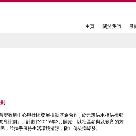
Jump to navigation
主頁
關於我們
最
計劃
應變教研中心與社區發展推動基金合作
於元朗洪水橋洪福邨
，
教育計劃」。計劃於2019年3月開始，以社區參與及教育的方
名居民，並攜手保持生活環境清潔，防止傳染病爆發。