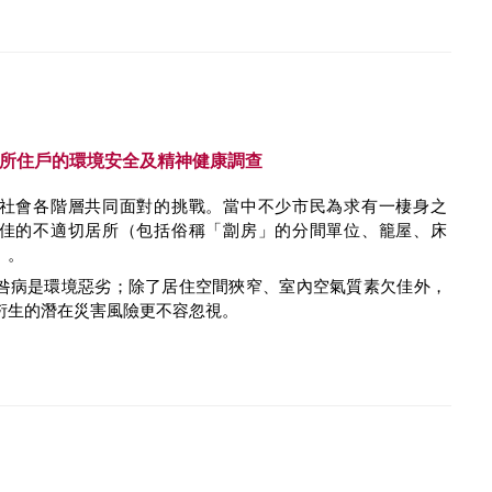
切居所住戶的環境安全及精神健康調查
社會各階層共同面對的挑戰。當中不少市民為求有一棲身之
佳的不適切居所（包括俗稱「劏房」的分間單位、籠屋、床
）。
咎病是環境惡劣；除了居住空間狹窄、室內空氣質素欠佳外，
衍生的潛在災害風險更不容忽視。