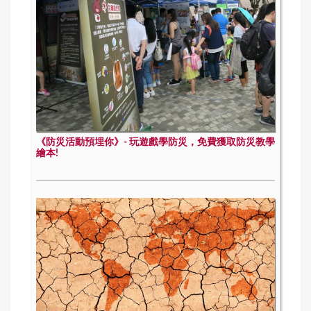
《防災活動預埋你》- 玩遊戲學防災，免費獲取防災教學
繪本!