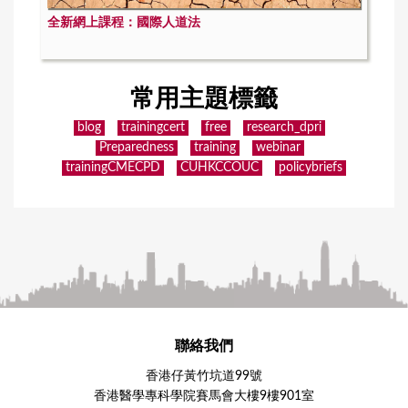
全新網上課程：國際人道法
常用主題標籤
blog
trainingcert
free
research_dpri
Preparedness
training
webinar
trainingCMECPD
CUHKCCOUC
policybriefs
聯絡我們
香港仔黃竹坑道99號
香港醫學專科學院賽馬會大樓9樓901室