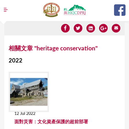
Jump to navigation
Y
相關文章 "heritage conservation"
o
2022
u
a
r
e
h
e
12 Jul 2022
r
面對災害：文化資產保護的超前部署
e