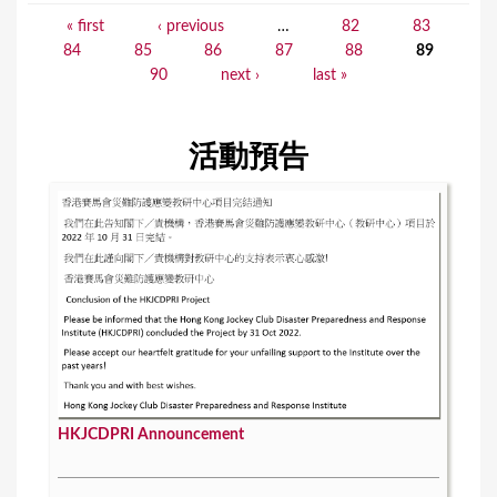
« first
‹ previous
…
82
83
P
84
85
86
87
88
89
a
90
next ›
last »
g
e
活動預告
s
HKJCDPRI Announcement