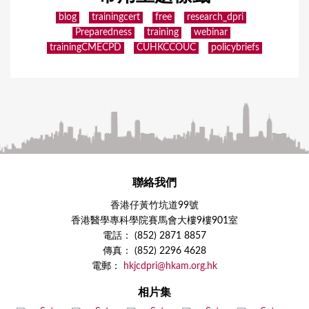
blog
trainingcert
free
research_dpri
Preparedness
training
webinar
trainingCMECPD
CUHKCCOUC
policybriefs
聯絡我們
香港仔黃竹坑道99號
香港醫學專科學院賽馬會大樓9樓901室
電話： (852) 2871 8857
傳真： (852) 2296 4628
電郵：
hkjcdpri@hkam.org.hk
相片集