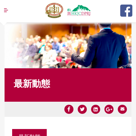
Jump to navigation
最新動態
Y