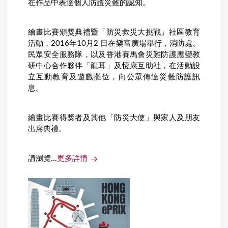
在作品中表達個人防護災難的認知。
繪畫比賽頒獎典禮暨「防災救災大挑戰」社區教育
活動，2016年10月2 日在樂富廣場舉行，消防處、
民眾安全服務隊，以及香港賽馬會災難防護應變教
研中心合作夥伴「龍耳」及恆康互助社，在活動設
立互動教育及遊戲攤位，向公眾傳達災難防護訊
息。
繪畫比賽得獎者及其他「防災大使」與家人及朋友
出席典禮。
請瀏覽...
更多詳情