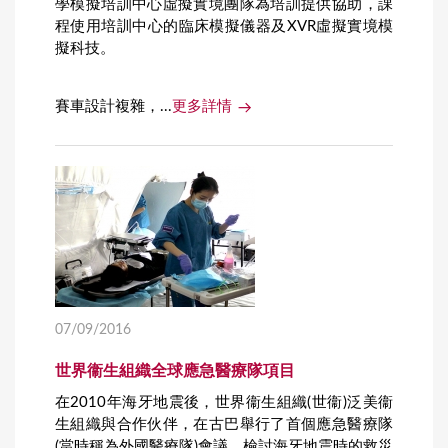
學模擬培訓中心虛擬實境團隊為培訓提供協助，課
程使用培訓中心的臨床模擬儀器及XVR虛擬實境模
擬科技。
賽車設計複雜，...
更多詳情
07/09/2016
世界衞生組織全球應急醫療隊項目
在2010年海牙地震後，世界衞生組織(世衞)泛美衞
生組織與合作伙伴，在古巴舉行了首個應急醫療隊
(當時稱為外國醫療隊)會議，檢討海牙地震時的救災