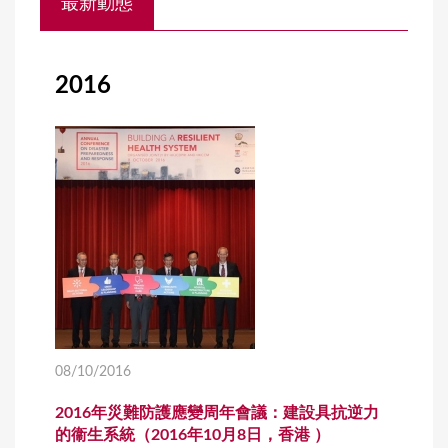
最新動態
o
u
a
2016
r
e
h
e
r
e
08/10/2016
2016年災難防護應變周年會議：建設具抗逆力
的衞生系統（2016年10月8日，香港 ）