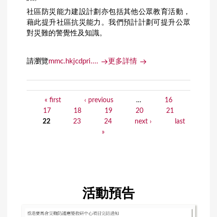
社區防災能力建設計劃亦包括其他公眾教育活動，
藉此提升社區抗災能力。我們預計計劃可提升公眾
對災難的警覺性及知識。
請瀏覽
mmc.hkjcdpri....
更多詳情
« first
‹ previous
…
16
P
17
18
19
20
21
a
22
23
24
next ›
last
»
g
e
s
活動預告