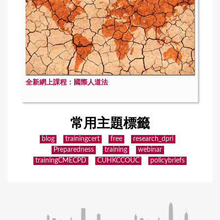
全新網上課程：國際人道法
常用主題標籤
blog
trainingcert
free
research_dpri
Preparedness
training
webinar
trainingCMECPD
CUHKCCOUC
policybriefs