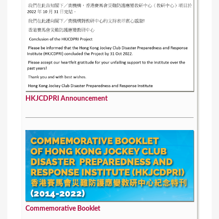
HKJCDPRI Announcement
Commemorative Booklet