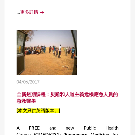
...
更多詳情
04/06/2017
全新短期課程：災難和人道主義危機應急人員的
急救醫學
[本文只供英語版本。]
A
FREE
and new Public Health
Course (
CMED6231
)
‘
Emergency Medicine for