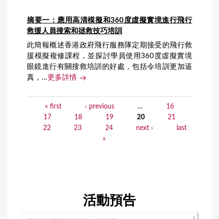
摘要一：應用高清模擬和360度虛擬實境進行飛行
救援人員搜索和拯救技巧培訓
此簡報概述香港政府飛行服務隊定期接受的飛行救
援模擬複修課程，並探討學員使用360度虛擬實境
眼鏡進行有關搜救培訓的好處，包括令培訓更加逼
真，...
更多詳情
« first
‹ previous
…
16
P
17
18
19
20
21
a
22
23
24
next ›
last
»
g
e
s
活動預告