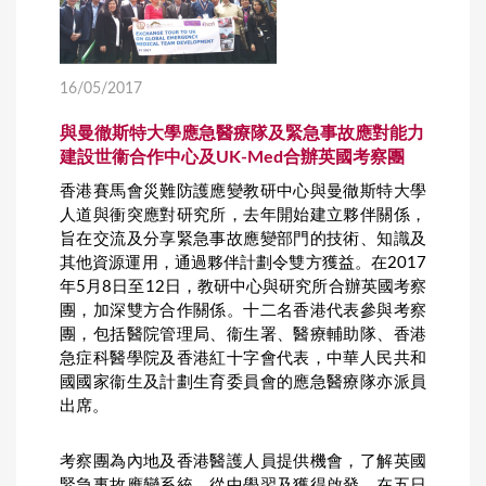
16/05/2017
與曼徹斯特大學應急醫療隊及緊急事故應對能力
建設世衞合作中心及UK-Med合辦英國考察團
香港賽馬會災難防護應變教研中心與曼徹斯特大學
人道與衝突應對研究所，去年開始建立夥伴關係，
旨在交流及分享緊急事故應變部門的技術、知識及
其他資源運用，通過夥伴計劃令雙方獲益。在2017
年5月8日至12日，教研中心與研究所合辦英國考察
團，加深雙方合作關係。十二名香港代表參與考察
團，包括醫院管理局、衞生署、醫療輔助隊、香港
急症科醫學院及香港紅十字會代表，中華人民共和
國國家衞生及計劃生育委員會的應急醫療隊亦派員
出席。
考察團為內地及香港醫護人員提供機會，了解英國
緊急事故應變系統，從中學習及獲得啟發。在五日