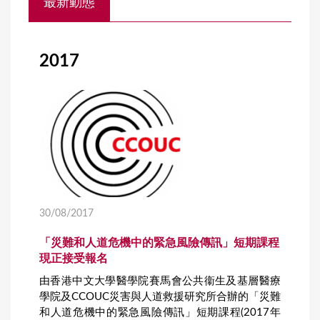
最新動態
o
u
a
2017
r
e
h
e
r
e
30/08/2017
「災難和人道危機中的緊急風險傳訊」短期課程
現正接受報名
由香港中文大學醫學院賽馬會公共衞生及基層醫療
學院及CCOUC災害與人道救援研究所合辦的「災難
和人道危機中的緊急風險傳訊」短期課程(2017年