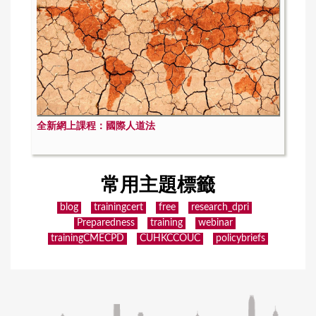
全新網上課程：國際人道法
常用主題標籤
blog
trainingcert
free
research_dpri
Preparedness
training
webinar
trainingCMECPD
CUHKCCOUC
policybriefs