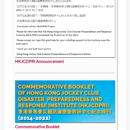
HKJCDPRI Announcement
Commemorative Booklet