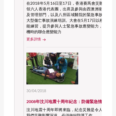
在2018年5月16日至17日，香港賽馬會災難防護
領六人香港代表團，出席及參與由西澳洲衞生局屬
及管理部門，以及八所區域醫院的緊急事故防護管
大型傷亡事故演練培訓。大會在5月17日以模擬恐
能練習，提升參與人士緊急事故應變能力，以及評
機時的聯合應變能力
更多詳情
30/04/2018
2008年汶川地震十周年紀念：防備緊急情況
汶川地震十周年即將來臨，紀念災難是令人傷痛的
我們災難影響深遠，必須做好防護工作。