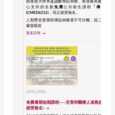
由香港大學李嘉誠醫學院舉辦、香港賽馬會災難防
心支持的全新
免費
公共衞生課程
「傳染病爆
(
CMED6232
)，現正接受報名。
人類歷史發展與傳染病爆發不可分離，從二十世紀
爆發瘟疫
更多詳情
29/01/2018
免費暑期短期課程——災害和醫療人道救援暑期學院
接受報名!