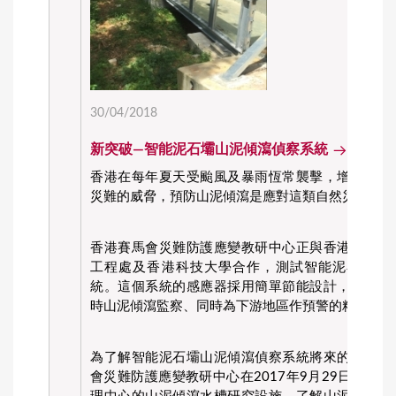
30/04/2018
新突破—智能泥石壩山泥傾瀉偵察系統
香港在每年夏天受颱風及暴雨恆常襲擊，增加了山
災難的威脅，預防山泥傾瀉是應對這類自然災害的最
香港賽馬會災難防護應變教研中心正與香港土木工
工程處及香港科技大學合作，測試智能泥石壩山
統。這個系統的感應器採用簡單節能設計，將會是
時山泥傾瀉監察、同時為下游地區作預警的精確系統
為了解智能泥石壩山泥傾瀉偵察系統將來的研究發
會災難防護應變教研中心在2017年9月29日，參