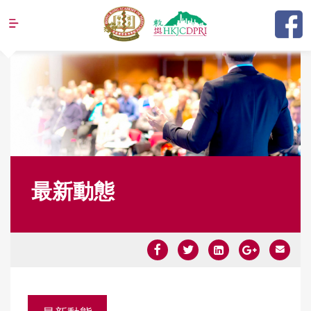
Jump to navigation
最新動態
Y