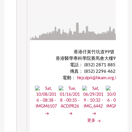
e
s
香港仔黃竹坑道99號
香港醫學專科學院賽馬會大樓9樓901
電話： (852) 2871 8857
傳真： (852) 2296 4628
電郵：
hkjcdpri@hkam.org.hk
更多