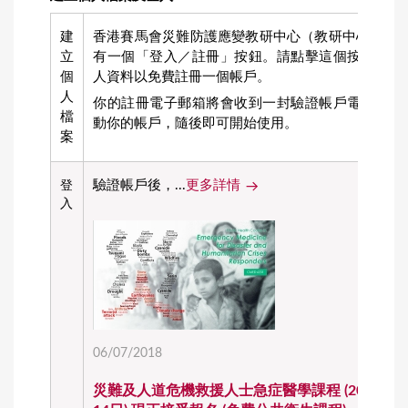
建
香港賽馬會災難防護應變教研中心（教研中心）) 
立
有一個「登入／註冊」按鈕。請點擊這個按鈕，然
個
人資料以免費註冊一個帳戶。
人
你的註冊電子郵箱將會收到一封驗證帳戶電郵。請
檔
動你的帳戶，隨後即可開始使用。
案
驗證帳戶後，...
更多詳情
登
入
06/07/2018
災難及人道危機救援人士急症醫學課程 (2018年7