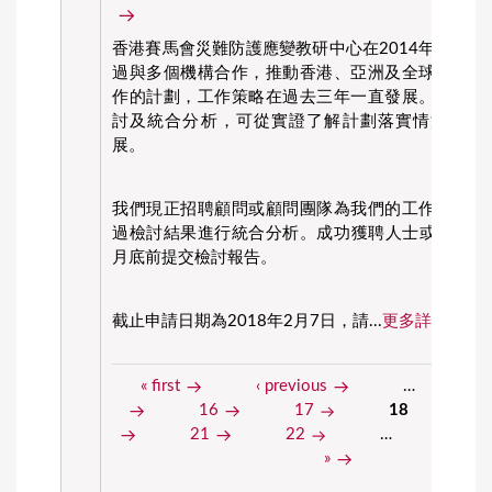
香港賽馬會災難防護應變教研中心在2014年11月
過與多個機構合作，推動香港、亞洲及全球災難防
作的計劃，工作策略在過去三年一直發展。我們預
討及統合分析，可從實證了解計劃落實情況，以
展。
我們現正招聘顧問或顧問團隊為我們的工作進行中
過檢討結果進行統合分析。成功獲聘人士或團隊預計
月底前提交檢討報告。
截止申請日期為2018年2月7日，請...
更多詳情
« first
‹ previous
…
14
P
16
17
18
19
a
21
22
…
next ›
»
g