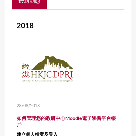
最新動態
o
u
a
2018
r
e
h
e
r
e
28/08/2018
如何管理您的教研中心Moodle電子學習平台帳
戶
建立個人檔案及登入