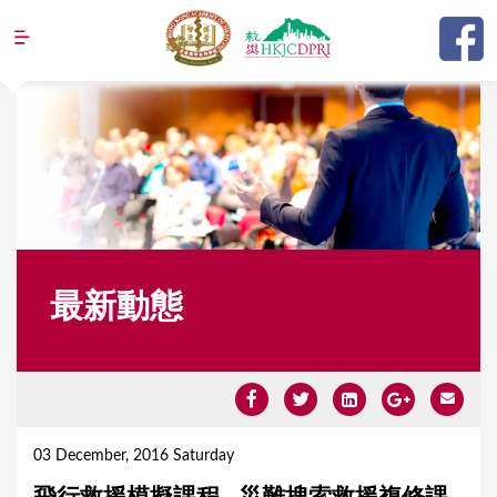
Jump to navigation
最新動態
Y
o
03 December, 2016 Saturday
u