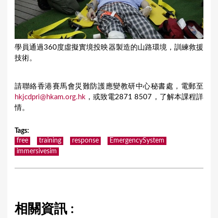
學員通過360度虛擬實境投映器製造的山路環境，訓練救援
技術。
請聯絡香港賽馬會災難防護應變教研中心秘書處，電郵至
hkjcdpri@hkam.org.hk
，或致電2871 8507，了解本課程詳
情。
Tags
:
free
training
response
EmergencySystem
immersivesim
相關資訊 :