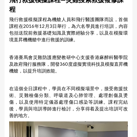
飛行救援模擬課程—災難搜索救援複修課
a
程
r
飛行救援模擬課程為機艙人員和飛行醫護團隊而設，首個
e
課程在2016年12月3日舉行，為六名學員進行培訓，內容
h
包括送院前救援基礎知識及實際經驗分享，以及在模擬環
境直昇機機艙中進行救援的訓練。
e
r
香港賽馬會災難防護應變教研中心支援香港麻醉科醫學院
e
及政府飛行服務隊，開發360度虛擬實境科技及模擬直昇機
機艙，以提升培訓效能。
在這個全日課程中，學員在不同模擬場景中，接受救援技
術、災難檢傷分類、呼吸道及心肺管理、處理創傷及燙
傷，以及使用特定儀器處理傷口感染等訓練。課程完結
後，學員與培訓導師進行檢討，分享得着及提出培訓可改
善的地方。