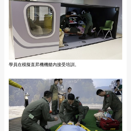
學員在模擬直昇機機艙內接受培訓。