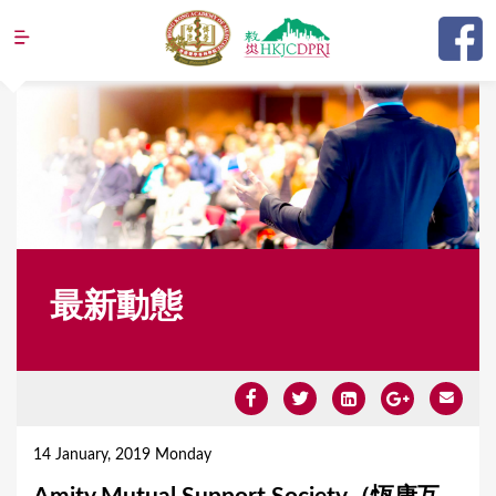
Jump to navigation
最新動態
Y
o
14 January, 2019 Monday
u