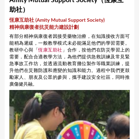
Amity Mutual Support Society（恆康互
a
助社）
r
恆康互助社 (
Amity Mutual Support Society
)
e
精神病康復者抗災能力建設計劃
h
有部分精神病康復者因接受藥物治療，在知識接收方面可
e
能稍為遲緩，一般教學模式未必能滿足他們的學習需要。
教研中心與「
恆康互助社
」合作，按他們在防災學習上的
r
需要，配合合適教學方法，為他們提供急救訓練及常見緊
e
急事故工作坊，並透過流動教育攤位製作等職業訓練，提
升他們在災難防護和應變的知識和能力。過程中我們更鼓
勵家人、朋友及公眾的參與，攜手建設安全社區，同時推
廣傷健共融。