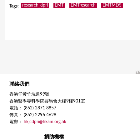
research_dpri
EMT
EMTresearch
EMTMDS
Tags
:
聯絡我們
香港仔黃竹坑道99號
香港醫學專科學院賽馬會大樓9樓901室
電話： (852) 2871 8857
傳真： (852) 2296 4628
電郵：
hkjcdpri@hkam.org.hk
捐助機構