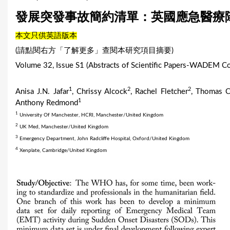
u
發展突發事故簡約清單：英國應急醫療
a
本文只供英語版本
r
(請點閱右方「了解更多」查閱本研究項目摘要)
Volume 32, Issue S1 (Abstracts of Scientific Papers-WADEM C
e
h
1
2
2
Anisa J.N. Jafar
, Chrissy Alcock
, Rachel Fletcher
, Thomas 
1
Anthony Redmond
e
1
University Of Manchester, HCRI, Manchester/United Kingdom
r
2
UK Med, Manchester/United Kingdom
3
Emergency Department, John Radcliffe Hospital, Oxford/United Kingdom
e
4
Xenplate, Cambridge/United Kingdom