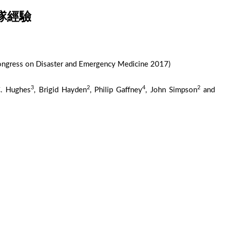
隊經驗
ongress on Disaster and Emergency Medicine 2017)
3
2
4
2
C. Hughes
, Brigid Hayden
, Philip Gaffney
, John Simpson
and