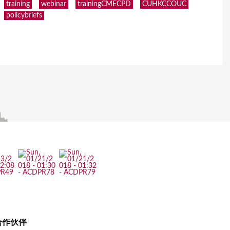
training
webinar
trainingCMECPD
CUHKCCOUC
policybriefs
合作伙伴