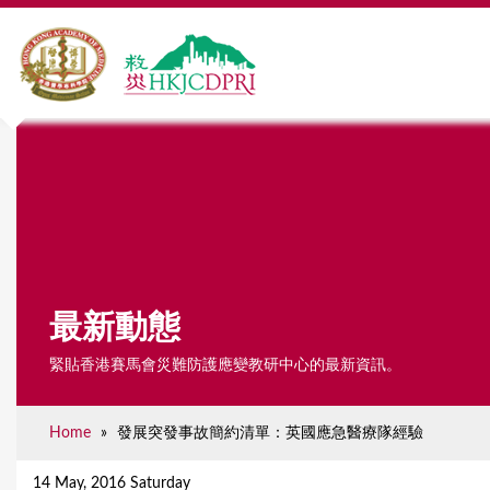
最新動態
緊貼香港賽馬會災難防護應變教研中心的最新資訊。
Home
»
發展突發事故簡約清單：英國應急醫療隊經驗
Y
o
14 May, 2016 Saturday