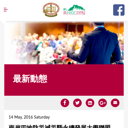
Jump to navigation
最新動態
Y
o
14 May, 2016 Saturday
u