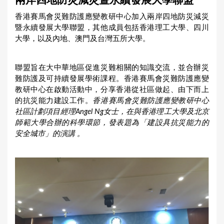
兩岸四地防災減災暨永續發展大學聯盟
a
香港賽馬會災難防護應變教研中心加入兩岸四地防災減災
r
暨永續發展大學聯盟，其他成員包括香港理工大學、四川
e
大學，以及內地、澳門及台灣五所大學。
h
e
聯盟旨在大中華地區促進災難相關的知識交流，並合辦災
難防護及可持續發展學術課程。香港賽馬會災難防護應變
r
教研中心在啟動活動中，分享香港從社區做起、由下而上
e
的抗災能力建設工作。
香港賽馬會災難防護應變教研中心
社區計劃項目經理
Angel Ng
女士，在與香港理工大學及北京
師範大學合辦的科學環節，發表題為「建設具抗災能力的
安全城市」的演講 。