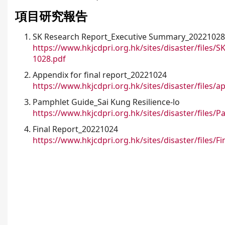
u
項目研究報告
a
SK Research Report_Executive Summary_2022102
https://www.hkjcdpri.org.hk/sites/disaster/fil
r
1028.pdf
e
Appendix for final report_20221024
h
https://www.hkjcdpri.org.hk/sites/disaster/files
Pamphlet Guide_Sai Kung Resilience-lo
e
https://www.hkjcdpri.org.hk/sites/disaster/file
r
Final Report_20221024
e
https://www.hkjcdpri.org.hk/sites/disaster/files/