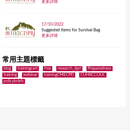
更多詳情
17/10/2022
Suggested Items for Survival Bag
更多詳情
常用主題標籤
blog
trainingcert
free
research_dpri
Preparedness
training
webinar
trainingCMECPD
CUHKCCOUC
policybriefs