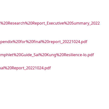
8
es/SK%20Research%20Report_Executive%20Summary_2022
/appendix%20for%20final%20report_20221024.pdf
s/Pamphlet%20Guide_Sai%20Kung%20Resilience-lo.pdf
Final%20Report_20221024.pdf