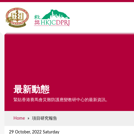
最新動態
緊貼香港賽馬會災難防護應變教研中心的最新資訊。
Home
»
項目研究報告
Y
o
29 October, 2022 Saturday