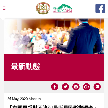
Jump to navigation
最新動態
Y
o
25 May, 2020 Monday
u