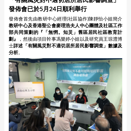
「有關風災對不適切居所居民影響調查」
a
發佈會已於5月24日順利舉行
r
發佈會首先由教研中心經理(社區協作)陳靜怡小姐簡介
e
教研中心及香港聖公會麥理浩夫人中心團體及社區工作
h
部共同策劃的『「無惘。知災」舊區居民社區教育計
e
劃』
，然後由項目幹事馮樂婷小姐以及研究員王琼澧博
士
詳述「有關風災對不適切居所居民影響調查」數據及
r
分析
。
e