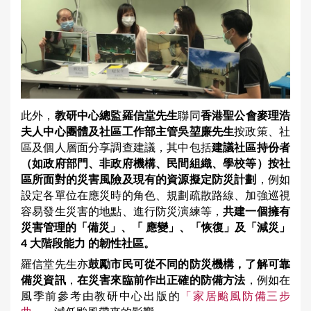
此外，
教研中心總監羅信堂先生
聯同
香港聖公會麥理浩
夫人中心團體及社區工作部主管吳堃廉先生
按政策、社
區及個人層面分享調查建議，其中包括
建議社區持份者
（如政府部門、非政府機構、民間組織、學校等）按社
區所面對的災害風險及現有的資源擬定防災計劃
，例如
設定各單位在應災時的角色、規劃疏散路線、加強巡視
容易發生災害的地點、進行防災演練等，
共建一個擁有
災害管理的
「備災」、「 應變」、「恢復」及「減災」
4 大階段能力 的韌性社區。
羅信堂先生亦
鼓勵市民可從不同的防災機構，了解可靠
備災資訊
，
在災害來臨前作出正確的防備方法
，例如在
風季前參考由教研中心出版的
「家居颱風防備三步