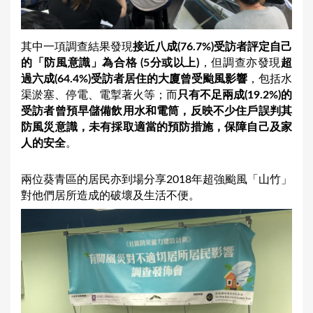
其中一項調查結果發現
接近八成(76.7%)受訪者評定自己
的「防風意識」為合格 (5分或以上)
，但調查亦發現
超
過六成(64.4%)受訪者居住的大廈曾受颱風影響
，包括水
渠淤塞、停電、電掣著火等；而
只有不足兩成(19.2%)的
受訪者曾預早儲備飲用水和電筒，反映不少住戶誤判其
防風災意識，未有採取適當的預防措施，保障自己及家
人的安全
。
兩位葵青區的居民亦到場分享2018年超強颱風「山竹」
對他們居所造成的破壞及生活不便。