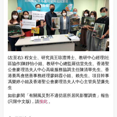
(左至右): 程女士、研究員王琼澧博士、教研中心經理(社
區協作)陳靜怡小姐、教研中心總監羅信堂先生、香港聖
公會麥理浩夫人中心高級服務協調主任陳清華先生、香
港賽馬會慈善事務經理廖錦霞小姐、賴先生、項目幹事
馮樂婷小姐及香港聖公會麥理浩夫人中心主管吳堃廉先
生
如欲參閱「有關風災對不適切居所居民影響調查」報告
(只限中文版)，請
按此
。