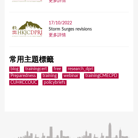
更多詳情
17/10/2022
Storm Surges revisions
更多詳情
常用主題標籤
blog
trainingcert
free
research_dpri
Preparedness
training
webinar
trainingCMECPD
CUHKCCOUC
policybriefs