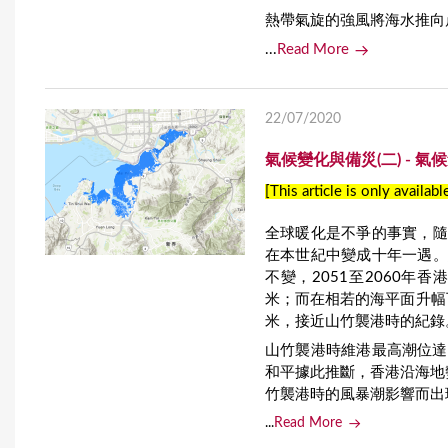
熱帶氣旋的強風將海水推向
...
Read More
22/07/2020
氣候變化與備災(二) -
[This article is only availabl
全球暖化是不爭的事實，隨
在本世紀中變成十年一遇。
不變，2051至2060年香
米；而在相若的海平面升幅
米，接近山竹襲港時的紀錄
山竹襲港時維港最高潮位達
和平據此推斷，香港沿海地
竹襲港時的風暴潮影響而出
...
Read More