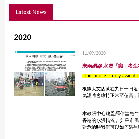
Y
Latest News
o
u
2020
a
r
11/09/2020
e
未雨綢繆 水浸「識」者生
h
[This article is only availabl
e
根據天文店就在九日一日發
r
氣溫將會維持正常至偏高，
e
本教研中心總監羅信堂先生
香港的水浸情況。如果市民
對危險時我們可以如何逃生