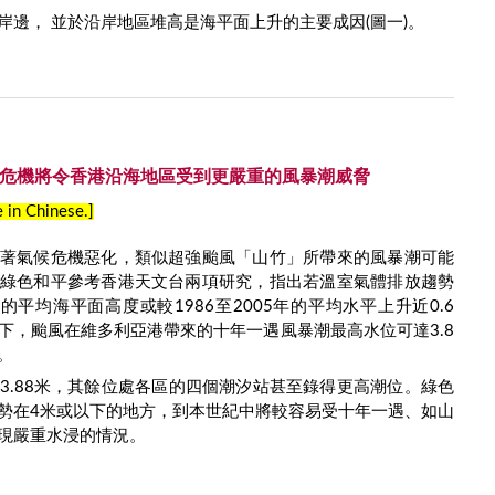
岸邊， 並於沿岸地區堆高是海平面上升的主要成因(圖一)。
 氣候危機將令香港沿海地區受到更嚴重的風暴潮威脅
e in Chinese.]
著氣候危機惡化，類似超強颱風「山竹」所帶來的風暴潮可能
綠色和平參考香港天文台兩項研究，指出若溫室氣體排放趨勢
港的平均海平面高度或較1986至2005年的平均水平上升近0.6
下，颱風在維多利亞港帶來的十年一遇風暴潮最高水位可達3.8
。
3.88米，其餘位處各區的四個潮汐站甚至錄得更高潮位。綠色
勢在4米或以下的地方，到本世紀中將較容易受十年一遇、如山
現嚴重水浸的情況。