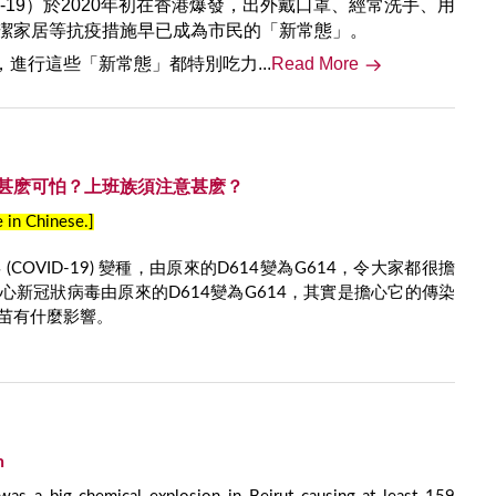
ID-19）於2020年初在香港爆發，出外戴口罩、經常洗手、用
水清潔家居等抗疫措施早已成為市民的「新常態」。
進行這些「新常態」都特別吃力...
Read More
有甚麽可怕？上班族須注意甚麽？
e in Chinese.]
COVID-19) 變種，由原來的D614變為G614，令大家都很擔
心新冠狀病毒由原來的D614變為G614，其實是擔心它的傳染
苗有什麼影響。
n