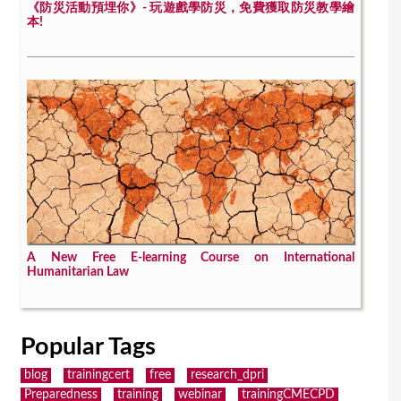
《防災活動預埋你》- 玩遊戲學防災，免費獲取防災教學繪
本!
A New Free E-learning Course on International
Humanitarian Law
Popular Tags
blog
trainingcert
free
research_dpri
Preparedness
training
webinar
trainingCMECPD