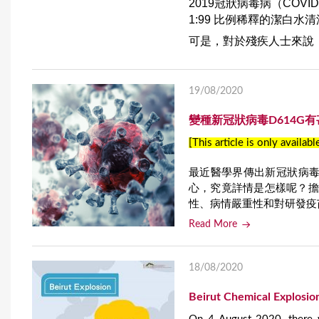
2019冠狀病毒病（COV
1:99 比例稀釋的潔白
可是，對於殘疾人士來說，
19/08/2020
變種新冠狀病毒D614G
[This article is only availabl
最近醫學界傳出新冠狀病毒 (
心，究竟詳情是怎樣呢？擔
性、病情嚴重性和對研發疫
Read More
18/08/2020
Beirut Chemical Explosio