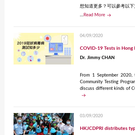
想知道更多？可以參考以下
...
Read More
04/09/2020
COVID-19 Tests in Hong
Dr. Jimmy CHAN
From 1 September 2020, t
Community Testing Program
discuss different kinds of 
03/09/2020
HKJCDPRI distributes typ