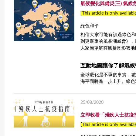
氣候變化與備災(三) 氣
[This article is only availabl
綠色和平
相信大家可能有讀過綠色和
到更嚴重的風暴潮威脅》，
大家簡單解釋風暴潮影響地
互動地圖讓你了解氣候
全球暖化是不爭的事實，數
海平面將進一步上升。綠色和
25/08/2020
立即收看「殘疾人士抗疫
[This article is only availabl