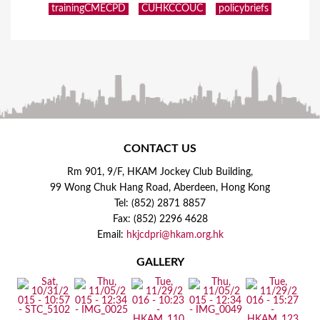
trainingCMECPD
CUHKCCOUC
policybriefs
CONTACT US
Rm 901, 9/F, HKAM Jockey Club Building,
99 Wong Chuk Hang Road, Aberdeen, Hong Kong
Tel: (852) 2871 8857
Fax: (852) 2296 4628
Email:
hkjcdpri@hkam.org.hk
GALLERY