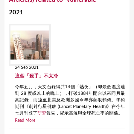
o
2021
u
a
r
e
h
e
24 Sep 2021
r
這個「殺手」不太冷
e
今年五月，天文台錄得共14個「熱夜」（即最低溫度達
到 28 度或以上的晚上），打破1884年開台以來同月最
高記錄，而遠至北美及歐洲多國今年亦熱浪頻傳。學術
期刊《刺針行星健康 (Lancet Planetary Health)》在今年
七月刊登了
研究
報告，揭示高溫與全球死亡率的關係。
Read More