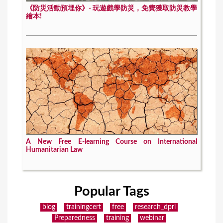
《防災活動預埋你》- 玩遊戲學防災，免費獲取防災教學
繪本!
A New Free E-learning Course on International
Humanitarian Law
Popular Tags
blog
trainingcert
free
research_dpri
Preparedness
training
webinar