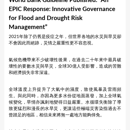
World Bank Guideline Published: “An
a
EPIC Response: Innovative Governance
r
for Flood and Drought Risk
e
Management”
h
2021年除了仍舊是疫症之年，但世界各地的水災與旱災卻
e
不會因此而絕跡，災情之嚴重性更不容忽視。
r
e
氣候危機帶來不少破壞性後果，在過去二十年來中最具破
壞性的要數水災與旱災，全球30億人受影響，造成的苦難
和經濟損失非常深遠。
全球溫度上升提升了大氣中的濕度，致使風暴及雷雨頻
生。與此同時，亦因為更多水份從地面蒸發，加上全球氣
候變化，旱情亦諷刺地變得日益嚴重。水循環失衡除了導
致更猛烈和漫長的水旱災，更讓這些極端災害染指過去不
曾踏足的地區，相信未來將無一處地方能夠倖免。