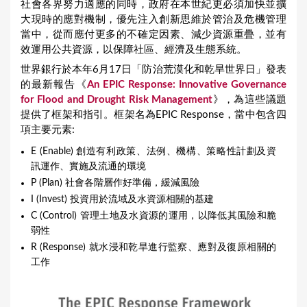
社會各界努力適應的同時，政府在本世紀更必須加快並擴
大現時的應對機制，優先注入創新思維於管治及危機管理
當中，從而應付更多的不確定因素、減少資源重疊，並有
效運用公共資源，以保障社區、經濟及生態系統。
世界銀行於本年6月17日「防治荒漠化和乾旱世界日」發表
的最新報告《
An EPIC Response: Innovative Governance
for Flood and Drought Risk Management
》，為這些議題
提供了框架和指引。框架名為EPIC Response，當中包含四
項主要元素:
E (Enable) 創造有利政策、法例、機構、策略性計劃及資
訊運作、實施及流通的環境
P (Plan) 社會各階層作好準備，緩減風險
I (Invest) 投資用於流域及水資源相關的基建
C (Control) 管理土地及水資源的運用，以降低其風險和脆
弱性
R (Response) 就水浸和乾旱進行監察、應對及復原相關的
工作