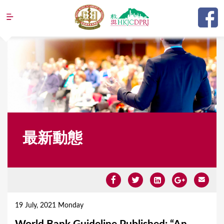
Jump to navigation
最新動態
Y
o
19 July, 2021 Monday
u