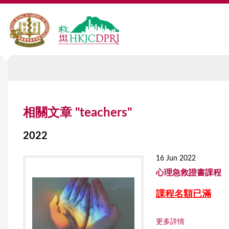
Y
相關文章 "teachers"
o
u
2022
a
16 Jun 2022
r
⼼理急救證書課程
e
課程名額已滿
h
更多詳情
e