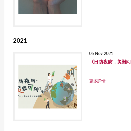
r
e
2021
05 Nov 2021
《日防夜防．災難可
更多詳情