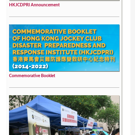
HKJCDPRI Announcement
Commemorative Booklet