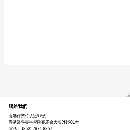
聯絡我們
香港仔黃竹坑道99號
香港醫學專科學院賽馬會大樓9樓901室
電話： (852) 2871 8857