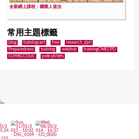
全新網上課程：國際人道法
常用主題標籤
blog
trainingcert
free
research_dpri
Preparedness
training
webinar
trainingCMECPD
CUHKCCOUC
policybriefs