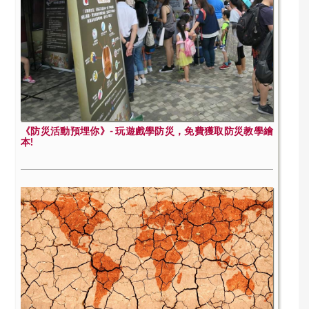
《防災活動預埋你》- 玩遊戲學防災，免費獲取防災教學繪
本!