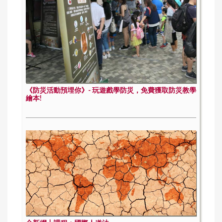
《防災活動預埋你》- 玩遊戲學防災，免費獲取防災教學
繪本!