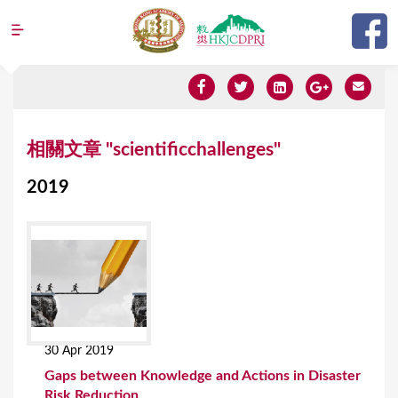
Jump to navigation
Y
相關文章 "scientificchallenges"
o
2019
u
a
r
e
h
e
30 Apr 2019
r
Gaps between Knowledge and Actions in Disaster
e
Risk Reduction