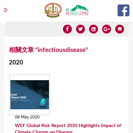
Jump to navigation
Y
相關文章 "infectiousdisease"
o
2020
u
a
r
e
h
e
08 May 2020
r
WEF Global Risk Report 2020 Highlights Impact of
e
Climate Change on Disease