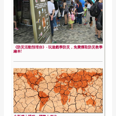
《防災活動預埋你》- 玩遊戲學防災，免費獲取防災教學
繪本!