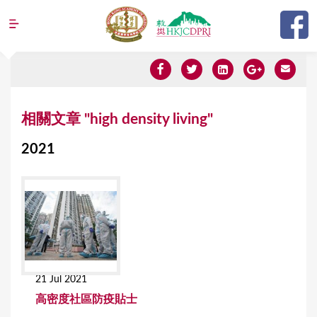
Jump to navigation
Y
相關文章 "high density living"
o
2021
u
a
r
e
h
e
21 Jul 2021
r
高密度社區防疫貼士
e