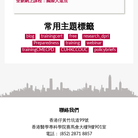
全新網上課程：國際人道法
常用主題標籤
blog
trainingcert
free
research_dpri
Preparedness
training
webinar
trainingCMECPD
CUHKCCOUC
policybriefs
聯絡我們
香港仔黃竹坑道99號
香港醫學專科學院賽馬會大樓9樓901室
電話： (852) 2871 8857