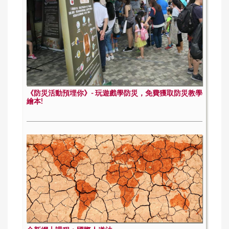
《防災活動預埋你》- 玩遊戲學防災，免費獲取防災教學
繪本!