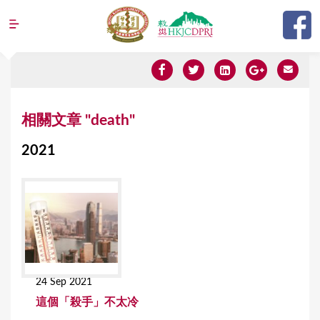
Jump to navigation
Y
相關文章 "death"
o
2021
u
a
r
e
h
e
24 Sep 2021
r
這個「殺手」不太冷
e