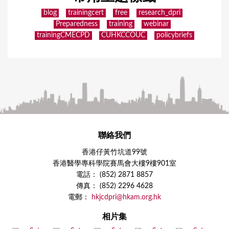
blog
trainingcert
free
research_dpri
Preparedness
training
webinar
trainingCMECPD
CUHKCCOUC
policybriefs
聯絡我們
香港仔黃竹坑道99號
香港醫學專科學院賽馬會大樓9樓901室
電話： (852) 2871 8857
傳真： (852) 2296 4628
電郵：
hkjcdpri@hkam.org.hk
相片集