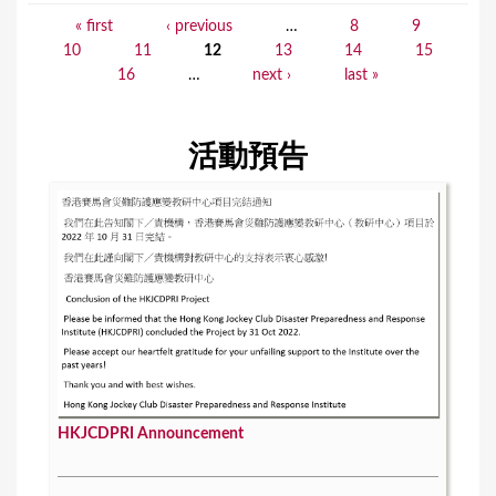
« first
‹ previous
…
8
9
P
10
11
12
13
14
15
a
16
…
next ›
last »
g
e
活動預告
s
HKJCDPRI Announcement