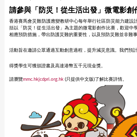
u
請參與「防災！從生活出發」微電影創
a
香港賽馬會災難防護應變教研中心每年舉行社區防災能力建設
括以「防災！從生活出發」為主題的微電影創作比賽，歡迎中
r
相應預防措施，帶出防護災難的重要性，以及預防災難並非難
e
活動旨在邀請公眾通過互動創意過程，提升減災意識。我們預
h
e
得獎學生可獲頒證書及高達港幣五千元現金獎。
r
請瀏覽
mmc.hkjcdpri.org.hk
(只提供中文版)了解比賽詳情。
e