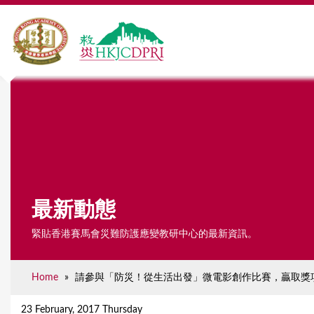
最新動態
緊貼香港賽馬會災難防護應變教研中心的最新資訊。
Home
»
請參與「防災！從生活出發」微電影創作比賽，贏取獎
Y
o
23 February, 2017 Thursday