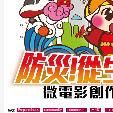
Preparedness
community
commevent
MMC
cer
Tags
: