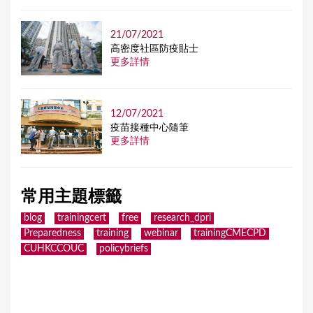
21/07/2021
高密度社區防疫貼士
更多詳情
12/07/2021
疫苗接種中心隨筆
更多詳情
常用主題標籤
blog
trainingcert
free
research_dpri
Preparedness
training
webinar
trainingCMECPD
CUHKCCOUC
policybriefs