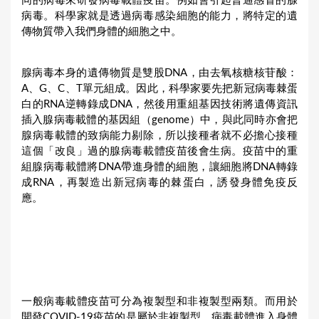
同的病毒來研發病毒載體疫苗。例如會引起普通感冒的腺
病毒。科學家就是透過病毒感染細胞的能力，將特定的遺
傳物質帶入我們身體的細胞之中。
腺病毒本身的遺傳物質是雙股DNA，由去氧核糖核苷酸：
A、G、C、T單元組成。因此，科學家要先把新冠病毒棘蛋
白的RNA逆轉錄成DNA，然後用重組基因技術將遺傳資訊
插入腺病毒載體的基因組（genome）中，與此同時亦會把
腺病毒載體的致病能力剔除，所以接種者就不必擔心接種
這個「改良」過的腺病毒載體疫苗後會生病。疫苗中的重
組腺病毒載體將DNA帶進身體的細胞，讓細胞將DNA轉錄
成RNA，再製造出新冠病毒的棘蛋白，誘發身體免疫反
應。
一般病毒載體疫苗可分為複製型和非複製型兩類。而用於
開發COVID-19疫苗的是屬於非複製型，病毒載體進入身體