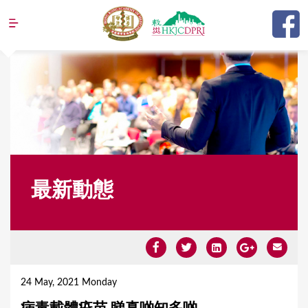
Jump to navigation
最新動態
Y
o
24 May, 2021 Monday
u