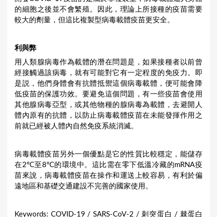
的細胞之後並不會繁殖。因此，理論上所接種的疫苗需要
較大的劑量，但這比複製型病毒載體疫苗更安全。
利與弊
用人類腺病毒作為載體的潛在問題是，如果接種者以前曾
經接觸過該病毒，就有可能對它有一定程度的免疫力。即
是説，他們身體會有抗體抵禦這個病毒載體，便可能會降
低疫苗的保護功效。要避免這個問題，有一些疫苗會使用
其他腺病毒亞型，或其他物種的腺病毒為載體，去避開人
體內原有的抗體，以防止病毒載體疫苗在未能發揮作用之
前就已經被人體內自然免疫系統消滅。
病毒載體疫苗另外一個優點是它的性質比較穩定，能儲存
在2°C至8°C的環境中。這比需在零下低溫冷藏的mRNA疫
苗來說，病毒載體疫苗在操作和運送上較容易，有利於偏
遠地區和基礎交通建設不完善的國家使用。
Keywords: COVID-19 / SARS-CoV-2 / 刺突蛋白 / 棘蛋白