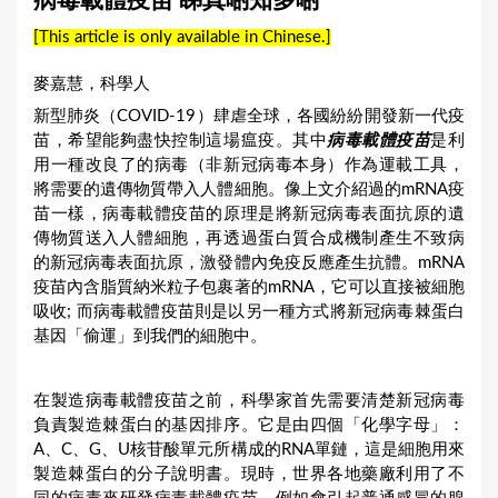
病毒載體疫苗 睇真啲知多啲
a
[This article is only available in Chinese.]
r
e
麥嘉慧，科學人
h
新型肺炎（COVID-19）肆虐全球，各國紛紛開發新一代疫
苗，希望能夠盡快控制這場瘟疫。其中
病毒載體疫苗
是利
e
用一種改良了的病毒（非新冠病毒本身）作為運載工具，
r
將需要的遺傳物質帶入人體細胞。像上文介紹過的mRNA疫
苗一樣，病毒載體疫苗的原理是將新冠病毒表面抗原的遺
e
傳物質送入人體細胞，再透過蛋白質合成機制產生不致病
的新冠病毒表面抗原，激發體內免疫反應產生抗體。mRNA
疫苗內含脂質納米粒子包裹著的mRNA，它可以直接被細胞
吸收; 而病毒載體疫苗則是以另一種方式將新冠病毒棘蛋白
基因「偷運」到我們的細胞中。
在製造病毒載體疫苗之前，科學家首先需要清楚新冠病毒
負責製造棘蛋白的基因排序。它是由四個「化學字母」：
A、C、G、U核苷酸單元所構成的RNA單鏈，這是細胞用來
製造棘蛋白的分子說明書。現時，世界各地藥廠利用了不