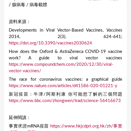
/ 腺病毒 / 病毒載體
資料來源：
Developments in Viral Vector-Based Vaccines,
Vaccines
2014, 2(3), 624-641;
https://doi.org/10.3390/vaccines2030624
How does the Oxford & AstraZeneca COVID-19 vaccine
work? A guide to viral vector vaccines
https://www.compoundchem.com/2020/12/30/viral-
vector-vaccines/
The race for coronavirus vaccines: a graphical guide
https://www.nature.com/articles/d41586-020-01221-y
新冠疫苗：牛津/阿斯利康 你可能想了解的三個問題
https://www.bbc.com/zhongwen/trad/science-56416673
延伸閱讀：
事實求證mRNA疫苗
https://www.hkjcdpri.org.hk/zh/事實