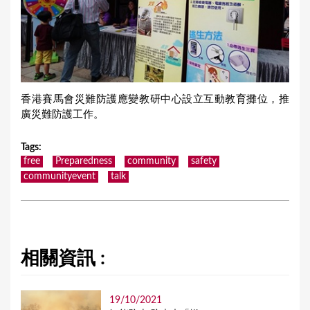
香港賽馬會災難防護應變教研中心設立互動教育攤位，推
廣災難防護工作。
Tags
:
free
Preparedness
community
safety
communityevent
talk
相關資訊 :
19/10/2021