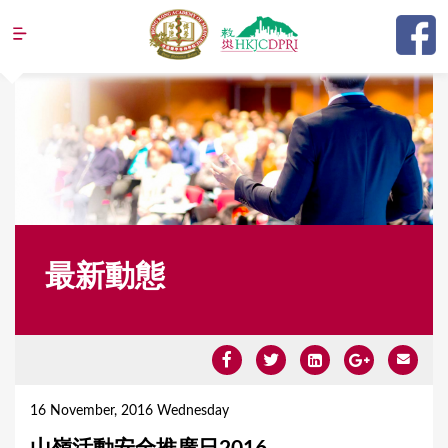
Jump to navigation
最新動態
Y
o
16 November, 2016 Wednesday
u