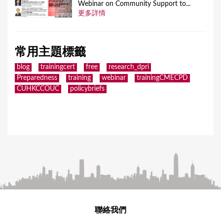
Webinar on Community Support to...
更多詳情
常用主題標籤
blog
trainingcert
free
research_dpri
Preparedness
training
webinar
trainingCMECPD
CUHKCCOUC
policybriefs
聯絡我們