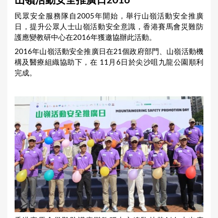
山嶺活動安全推廣日2016
a
民眾安全服務隊自2005年開始，舉行山嶺活動安全推廣
r
日，提升公眾人士山嶺活動安全意識，香港賽馬會災難防
e
護應變教研中心在2016年獲邀協辦此活動。
h
2016年山嶺活動安全推廣日在21個政府部門、山嶺活動機
構及醫療組織協助下，在 11月6日於尖沙咀九龍公園順利
e
完成。
r
e