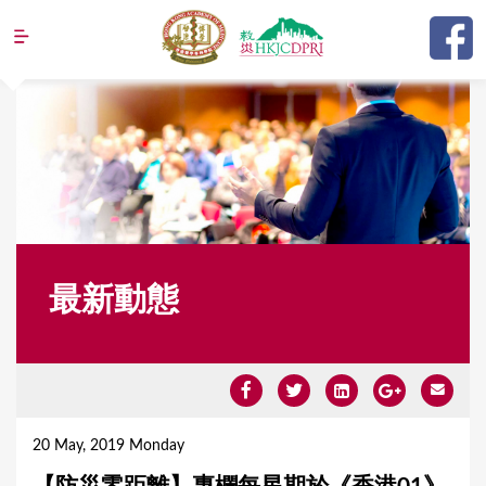
Jump to navigation
最新動態
Y
o
20 May, 2019 Monday
u