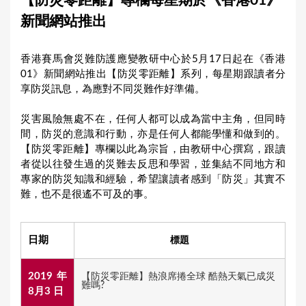
【防災零距離】專欄每星期於《香港01》
a
新聞網站推出
r
e
香港賽馬會災難防護應變教研中心於5月17日起在《香港
h
01》新聞網站推出【防災零距離】系列，每星期跟讀者分
享防災訊息，為應對不同災難作好準備。
e
r
災害風險無處不在，任何人都可以成為當中主角，但同時
e
間，防災的意識和行動，亦是任何人都能學懂和做到的。
【防災零距離】專欄以此為宗旨，由教研中心撰寫，跟讀
者從以往發生過的災難去反思和學習，並集結不同地方和
專家的防災知識和經驗，希望讓讀者感到「防災」其實不
難，也不是很遙不可及的事。
日期
標題
2019年
【防災零距離】熱浪席捲全球 酷熱天氣已成災
難嗎?
8月3 日