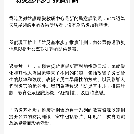
「防災基本步」推廣計劃
a
r
香港災難防護應變教研中心最新的民意調發現，61%認為
e
天災越趨嚴重的香港受訪者，沒有為防災加強準備。
h
e
我們現正推出「防災基本步」推廣計劃，向公眾傳遞防災
r
信息以提升公眾對災難的防備意識。
e
過去數十年，人類在災難應變所面對的挑戰日增，氣候變
化和其他人為因素帶來了不同的問題，包括改變了災害發
生的頻率和強度、改變了災害暴露性的方式、以及影響人
們對災害的脆弱性。我們希望透過「防災基本步」推廣計
劃，教育公眾認識危機、做好計劃、及隨時應變。
「防災基本步」推廣計劃會透過一系列的教育資源以達到
提升公眾的防災知識，當中包括影片、印刷品、教育遊戲
及為兒童而設的活動。