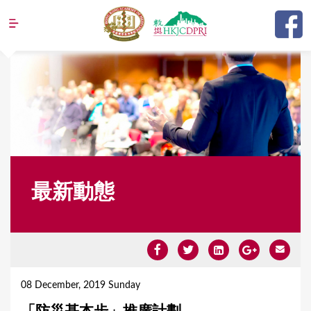
Jump to navigation
最新動態
Y
o
08 December, 2019 Sunday
u