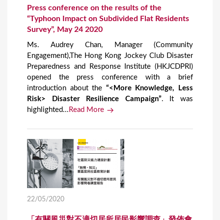
Press conference on the results of the
“Typhoon Impact on Subdivided Flat Residents
Survey”, May 24 2020
Ms. Audrey Chan, Manager (Community
Engagement),The Hong Kong Jockey Club Disaster
Preparedness and Response Institute (HKJCDPRI)
opened the press conference with a brief
introduction about the
“<More Knowledge, Less
Risk> Disaster Resilience Campaign”
. It was
highlighted...
Read More
22/05/2020
「有關風災對不適切居所居民影響調查」發佈會