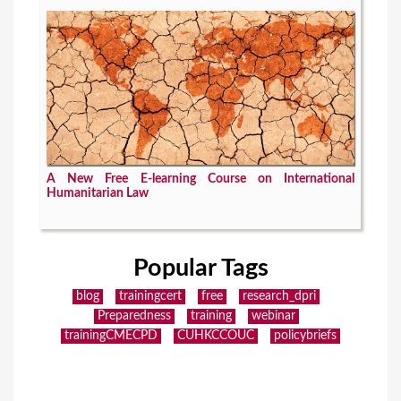
A New Free E-learning Course on International
Humanitarian Law
Popular Tags
blog
trainingcert
free
research_dpri
Preparedness
training
webinar
trainingCMECPD
CUHKCCOUC
policybriefs