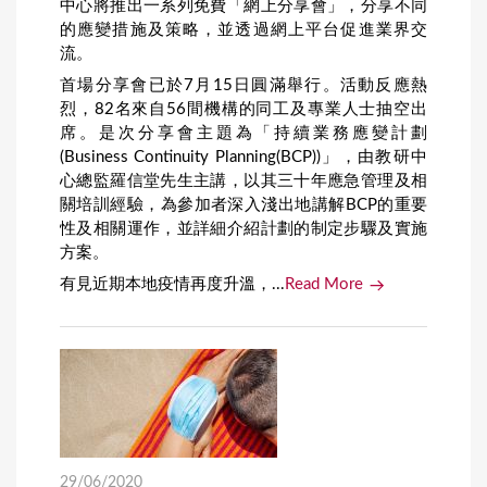
中心將推出一系列免費「網上分享會」，分享不同
的應變措施及策略，並透過網上平台促進業界交
流。
首場分享會已於7月15日圓滿舉行。活動反應熱
烈，82名來自56間機構的同工及專業人士抽空出
席。是次分享會主題為「持續業務應變計劃
(Business Continuity Planning(BCP))」，由教研中
心總監羅信堂先生主講，以其三十年應急管理及相
關培訓經驗，為參加者深入淺出地講解BCP的重要
性及相關運作，並詳細介紹計劃的制定步驟及實施
方案。
有見近期本地疫情再度升溫，...
Read More
29/06/2020