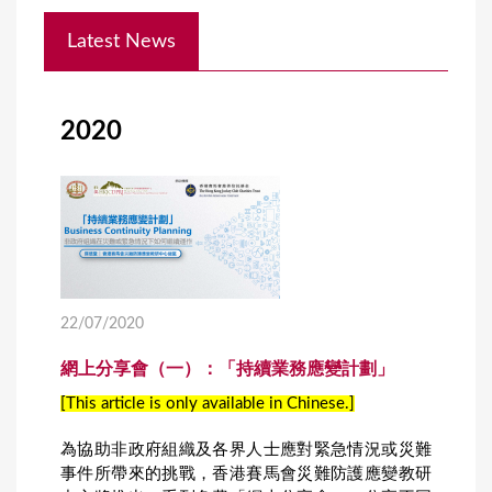
Y
Latest News
o
u
a
2020
r
e
h
e
r
e
22/07/2020
網上分享會（一）：「持續業務應變計劃」
[This article is only available in Chinese.]
為協助非政府組織及各界人士應對緊急情況或災難
事件所帶來的挑戰，香港賽馬會災難防護應變教研