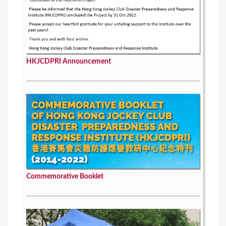
HKJCDPRI Announcement
Commemorative Booklet