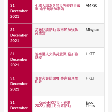
31
七成人認為各類災害較以往嚴
AM730
重 逾半無增加準備
December
2021
31
災難防護活動 教市民加強防
Mingpao
災應變
December
2021
31
逾半港人欠防災意識 籲加強
HKET
應變
December
2021
31
食客火警照開餐 專家籲見煙
HKEJ
即走
December
2021
31
「ReadyHK防災・香港
Epoch
2022」關注月公眾活動
Times
December