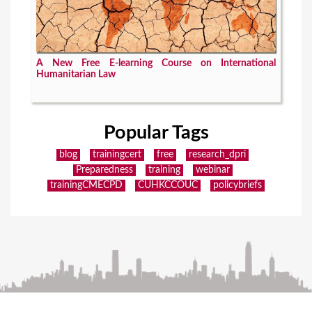
A New Free E-learning Course on International
Humanitarian Law
Popular Tags
blog
trainingcert
free
research_dpri
Preparedness
training
webinar
trainingCMECPD
CUHKCCOUC
policybriefs