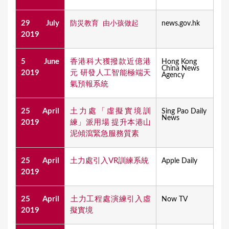
29 July
防災教育 由小孩做起
news.gov.hk
2019
5 June
香港科大獲撥款近億港
Hong Kong
China News
2019
元 研發人工智能極端天
Agency
氣預報系統
25 April
土力處「虛擬實境訓
Sing Pao Daily
News
2019
練」派用場 提升本港山
泥傾瀉緊急服務質素
25 April
土力處引入VR訓練系統
Apple Daily
2019
25 April
​土力工程處演練引入虛
Now TV
2019
擬實境