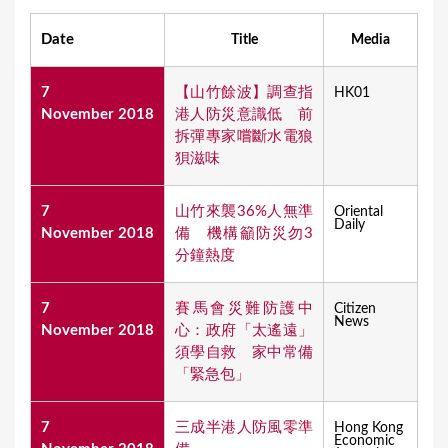
Date
Title
Media
7
【山竹餘波】調查指
HK01
November 2018
港人防災意識低 前
拆彈專家嚐斷水電狼
狽滋味
7
山竹來襲36%人無準
Oriental
Daily
November 2018
備 機構籲防災勿3
分鐘熱度
7
賽馬會災難防護中
Citizen
News
November 2018
心：政府「太遙遠」
須學自救 家中常備
「緊急包」
7
三成半港人防風零準
Hong Kong
Economic