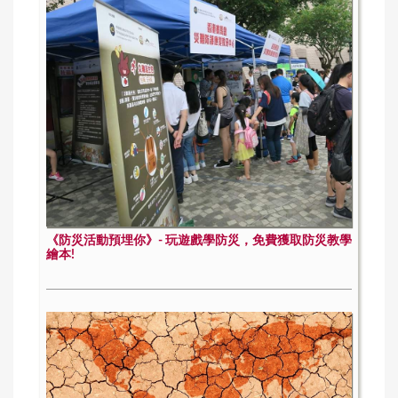
《防災活動預埋你》- 玩遊戲學防災，免費獲取防災教學
繪本!