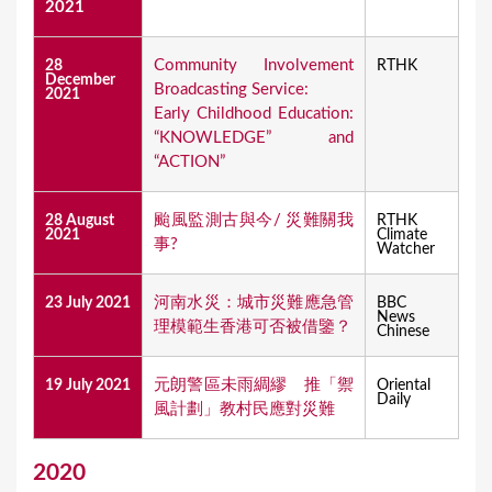
2021
Community Involvement
28
RTHK
December
Broadcasting Service:
2021
Early Childhood Education:
“KNOWLEDGE” and
“ACTION”
颱風監測古與今/ 災難關我
28 August
RTHK
2021
Climate
事?
Watcher
河南水災：城市災難應急管
23 July 2021
BBC
News
理模範生香港可否被借鑒？
Chinese
元朗警區未雨綢繆 推「禦
19 July 2021
Oriental
Daily
風計劃」教村民應對災難
2020