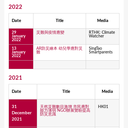
2022
u
a
Date
Title
Media
r
29
災難與疫情應變
RTHK: Climate
e
January
Watcher
2022
h
13
AR防災繪本 幼兒學應對災
SingTao
e
January
難
Smartparents
2022
r
e
2021
Date
Title
Media
31
天然災難數目激增 市民應對
HK01
能力薄弱 NGO辦展覽盼提高
December
防災意識
2021