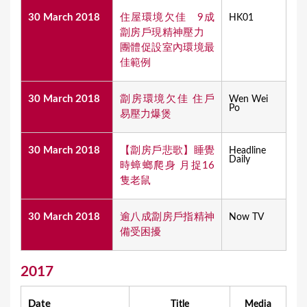
30 March 2018
住屋環境欠佳 9成
HK01
劏房戶現精神壓力
團體促設室內環境最
佳範例
30 March 2018
劏房環境欠佳 住戶
Wen Wei
Po
易壓力爆煲
30 March 2018
【劏房戶悲歌】睡覺
Headline
Daily
時蟑螂爬身 月捉16
隻老鼠
30 March 2018
逾八成劏房戶指精神
Now TV
備受困擾
2017
Date
Title
Media