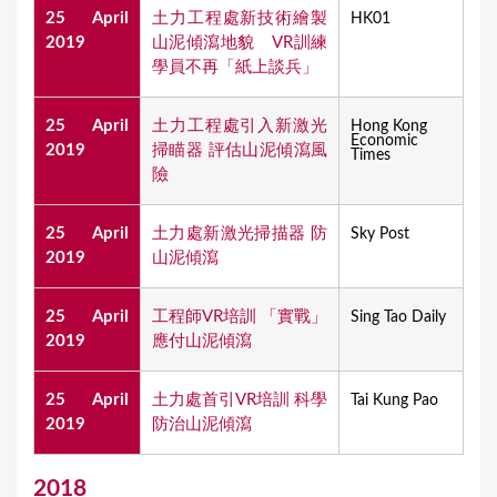
25 April
土力工程處新技術繪製
HK01
2019
山泥傾瀉地貌 VR訓練
學員不再「紙上談兵」
25 April
土力工程處引入新激光
Hong Kong
Economic
2019
掃瞄器 評估山泥傾瀉風
Times
險
25 April
土力處新激光掃描器 防
Sky Post
2019
山泥傾瀉
25 April
​工程師VR培訓 「實戰」
Sing Tao Daily
2019
應付山泥傾瀉
25 April
土力處首引VR培訓 科學
Tai Kung Pao
2019
防治山泥傾瀉
2018