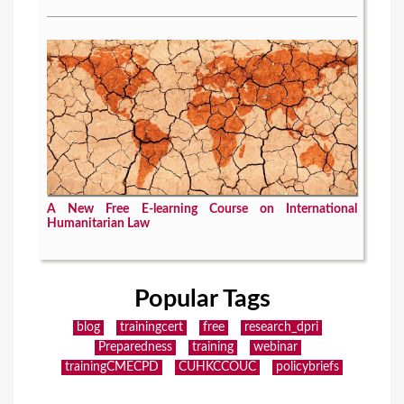
A New Free E-learning Course on International
Humanitarian Law
Popular Tags
blog
trainingcert
free
research_dpri
Preparedness
training
webinar
trainingCMECPD
CUHKCCOUC
policybriefs