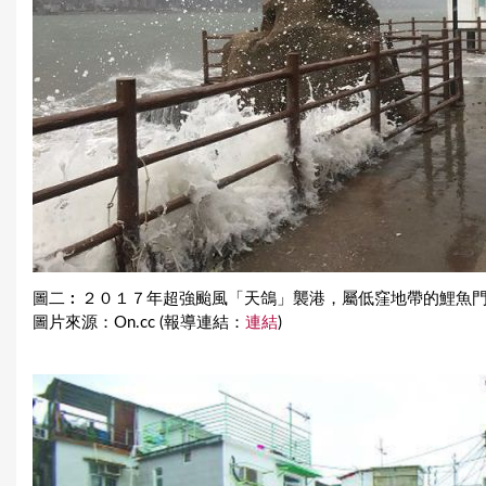
圖二︰２０１７年超強颱風「天鴿」襲港，屬低窪地帶的鯉魚
圖片來源：On.cc (報導連結：
連結
)