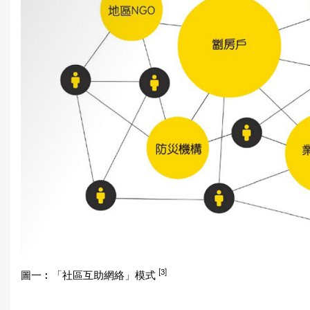
[3]
圖一︰「社區互助網絡」模式