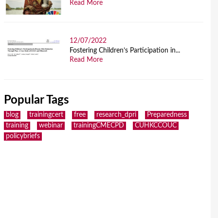
Read More
12/07/2022
Fostering Children’s Participation in...
Read More
Popular Tags
blog
trainingcert
free
research_dpri
Preparedness
training
webinar
trainingCMECPD
CUHKCCOUC
policybriefs