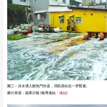
圖三︰洪水湧入鯉魚門街道，消防員站在一旁暫避。
圖片來源：蘋果日報 (報導連結：
連結
)