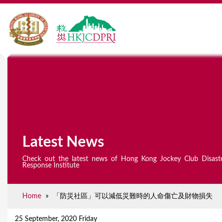
Latest News
Check out the latest news of Hong Kong Jockey Club Disast
Response Institute
Home
»
「防災社區」可以減低災難時的人命傷亡及財物損失
Y
o
25 September, 2020 Friday