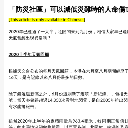
u
「防災社區」可以減低災難時的人命傷
a
[This article is only available in Chinese.]
r
2020年已經過了一大半，眨眼間來到九月份，相信大家早已適
e
天氣曾經出現異常嗎 ?
h
2020上半年天氣回顧
e
r
根據天文台公布的每月天氣回顧，本港在六月至八月期間經歷
16天，是有記錄以來八月份最多的日數。
e
除了氣溫破新高之外，6月份還刷新了幾項「新紀錄」，包括天文
號，當天亦錄得超過14,350次雲對地閃電，是自2005年推
有水龍捲報告。
雖然2020年上半年的累積雨量為963.4毫米，較同期正常值
等）的水浸情況卻愈趨嚴重。以西貢為例，北圍村、蠔涌以及