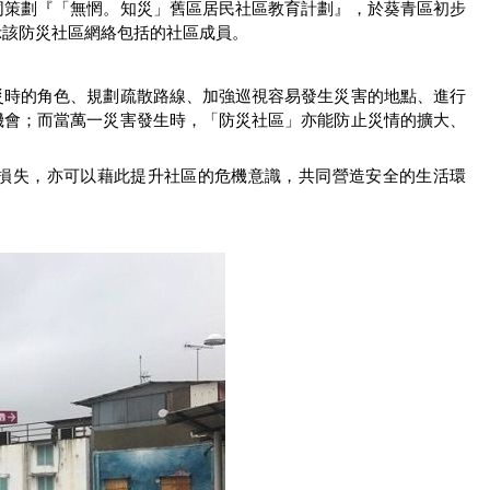
同策劃『「無惘。知災」舊區居民社區教育計劃』，於葵青區初步
示該防災社區網絡包括的社區成員。
災時的角色、規劃疏散路線、加強巡視容易發生災害的地點、進行
機會；而當萬一災害發生時，「防災社區」亦能防止災情的擴大、
損失，亦可以藉此提升社區的危機意識，共同營造安全的生活環