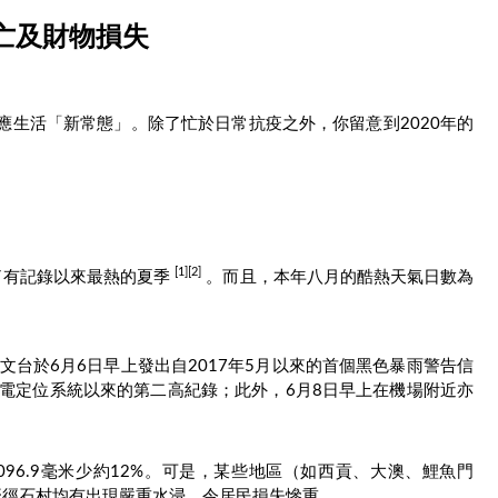
亡及財物損失
應生活「新常態」。除了忙於日常抗疫之外，你留意到2020年的
[1][2]
了有記錄以來最熱的夏季
。而且，本年八月的酷熱天氣日數為
台於6月6日早上發出自2017年5月以來的首個黑色暴雨警告信
出閃電定位系統以來的第二高紀錄；此外，6月8日早上在機場附近亦
1096.9毫米少約12%。可是，某些地區（如西貢、大澳、鯉魚門
慶徑石村均有出現嚴重水浸，令居民損失慘重。