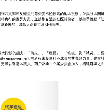
別到西貢鄉郊及鯉魚門等受災風險較高的地區視察，並與社區關鍵
現時實行的應災方案，並辨別合適的社區持份者，以攜手推動「防
防患於未然，減低人命傷亡及財物損失。
四大階段的能力—「備災」、「應變」、「恢復」及「滅災」。要
y empowerment)的過程來凝聚社區成員的共識與力量，建立社
，更可以邀請區議員、商戶及業主立案委員會加入，構建鄰里之間