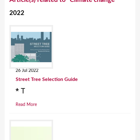
o
2022
u
a
r
e
h
e
26 Jul 2022
r
Street Tree Selection Guide
e
* T
Read More