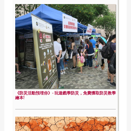
《防災活動預埋你》- 玩遊戲學防災，免費獲取防災教學
繪本!