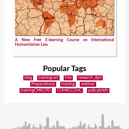
A New Free E-learning Course on International
Humanitarian Law
Popular Tags
blog
trainingcert
free
research_dpri
Preparedness
training
webinar
trainingCMECPD
CUHKCCOUC
policybriefs