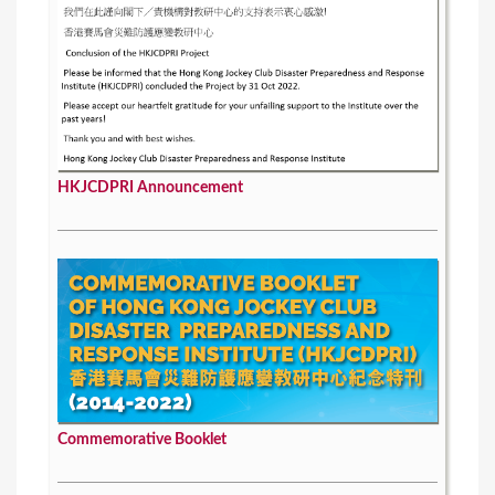
HKJCDPRI Announcement
Commemorative Booklet