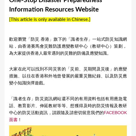
One-Stop Disaster Preparedness
a
Information Resources Website
r
[This article is only available in Chinese.]
e
h
歡迎瀏覽「防災.香港」旗下的「識者生存」一站式防災知識網
e
站，由香港賽馬會災難防護應變教研中心（教研中心）策劃，
r
為大家提供香港人最常遇到的災難的防備及應變知識。
e
大家在此可以找到不同災害的「災前、災期間及災後」的應變
措施、以往在香港和外地曾發展的嚴重災難紀錄、以及防災應
變小知識抉擇遊戲。
「識者生存」防災資訊網站還不同的有用資料包括有用應急電
話、教育影片、伸延教材等等、想獲得及時的防災情報及教研
中心的防災活動資訊，請跟隨及請密切留意我們的
FACEBOOK
面書
！