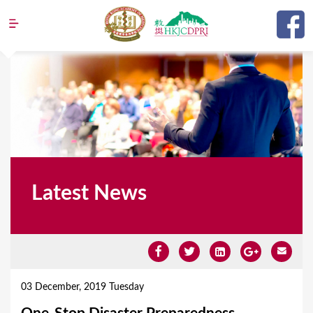
Jump to navigation
Latest News
Y
o
03 December, 2019 Tuesday
u