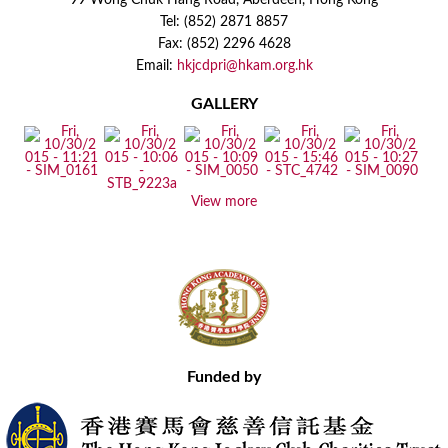
99 Wong Chuk Hang Road, Aberdeen, Hong Kong
Tel: (852) 2871 8857
Fax: (852) 2296 4628
Email:
hkjcdpri@hkam.org.hk
GALLERY
View more
Funded by