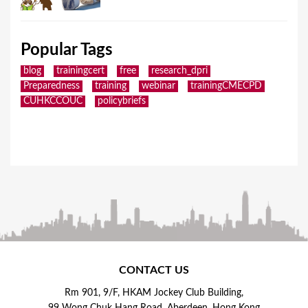
Popular Tags
blog
trainingcert
free
research_dpri
Preparedness
training
webinar
trainingCMECPD
CUHKCCOUC
policybriefs
CONTACT US
Rm 901, 9/F, HKAM Jockey Club Building,