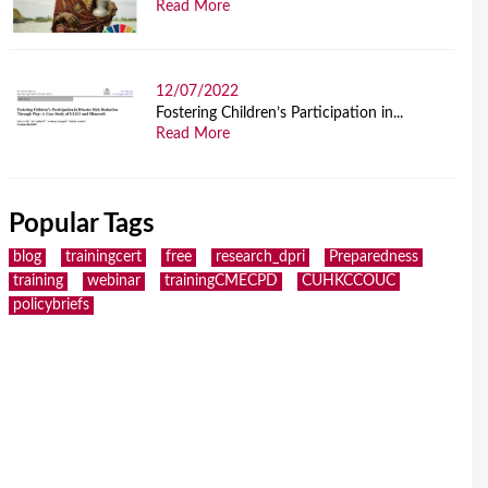
Read More
12/07/2022
Fostering Children’s Participation in...
Read More
Popular Tags
blog
trainingcert
free
research_dpri
Preparedness
training
webinar
trainingCMECPD
CUHKCCOUC
policybriefs