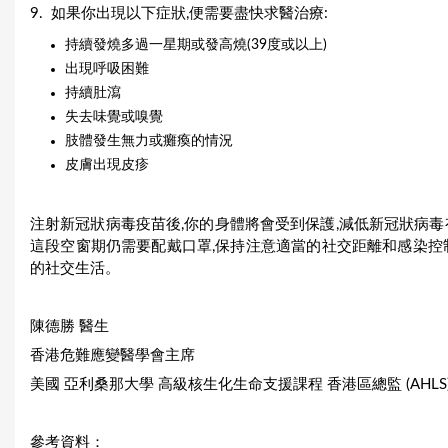
9. 如果你出現以下症狀,便需要盡快求醫治療:
持續發燒多過一星期或發高燒(39度或以上)
出現呼吸困難
持續肚瀉
失去味覺或嗅覺
肢體發生無力或癱瘓的情況
皮膚出現皮疹
注射新冠狀病毒疫苗後,你的身體將會受到保護,減低新冠狀病毒
這段空窗期仍需要配戴口罩,保持注意適當的社交距離和感染控
的社交生活。
陳德勝 醫生
香港危難應變醫學會主席
美國 亞利桑那大學 高級核生化生命支援課程 香港區總監 (AHLS
參考資料：