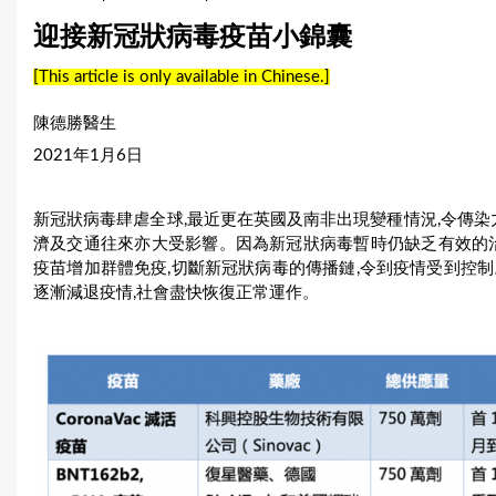
u
迎接新冠狀病毒疫苗小錦囊
a
[This article is only available in Chinese.]
r
陳德勝醫生
e
2021年1月6日
h
新冠狀病毒肆虐全球,最近更在英國及南非出現變種情況,令傳染
e
濟及交通往來亦大受影響。因為新冠狀病毒暫時仍缺乏有效的治
r
疫苗增加群體免疫,切斷新冠狀病毒的傳播鏈,令到疫情受到控
逐漸減退疫情,社會盡快恢復正常運作。
e