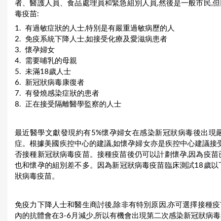
者、醫護人員、食品處理員和緊急組別人員,然後是一般市民,
毒疫苗:
1. 有過敏症狀的人士,特別是有嚴重過敏病歷的人
2. 免疫系統下降人士,如接受化療及愛滋病患者
3. 懷孕婦女
4. 需要哺乳的母親
5. 未滿18歲人士
6. 新冠狀病毒康復者
7. 有發燒感染症狀的患者
8. 正在接受隔離醫學監察的人士
最近醫學文獻發現約有5%懷孕婦女在感染新冠狀病毒後出現
症。根據美國疾控中心的建議,如懷孕婦女亦是疾控中心建議接受
否接種新冠狀病毒疫苗。接種疫苗後仍可以計劃懷孕,因為疫苗
也和懷孕的組別差不多。因為新冠狀病毒疫苗臨床測試18歲以
狀病毒疫苗。
免疫力下降人士和醫生商討後,除非有特別原因,亦可選擇接種
內的抗體會在3-6月減少,所以有機會出現第二次感染新冠狀病