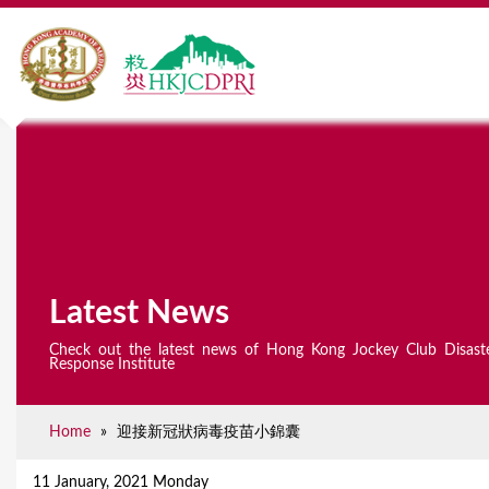
Latest News
Check out the latest news of Hong Kong Jockey Club Disast
Response Institute
Home
»
迎接新冠狀病毒疫苗小錦囊
Y
o
11 January, 2021 Monday