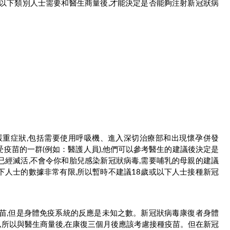
但以下類別人士需要和醫生商量後,才能決定是否能夠注射新冠狀病
嚴重症狀,包括需要使用呼吸機、進入深切治療部和出現懷孕併發
疫苗的一群(例如：醫護人員),他們可以參考醫生的建議後決定是
已經滅活,不會令你和胎兒感染新冠狀病毒,需要哺乳的母親的建議
下人士的數據非常有限,所以暫時不建議18歲或以下人士接種新冠
疫苗,但是身體免疫系統的反應是未知之數。新冠狀病毒康復者身體
毒,所以與醫生商量後,在康復三個月後應該考慮接種疫苗。但在新冠