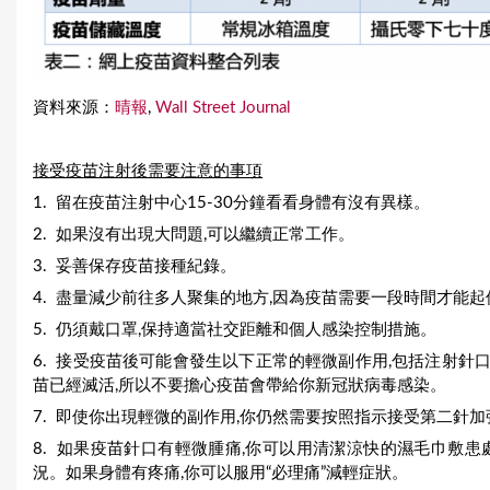
資料來源：
晴報
,
Wall Street Journal
接受
疫苗注射後需要注意的事項
1. 留在疫苗注射中心15-30分鐘看看身體有沒有異樣。
2. 如果沒有出現大問題,可以繼續正常工作。
3. 妥善保存疫苗接種紀錄。
4. 盡量減少前往多人聚集的地方,因為疫苗需要一段時間才能
5. 仍須戴口罩,保持適當社交距離和個人感染控制措施。
6. 接受疫苗後可能會發生以下正常的輕微副作用,包括注射
苗已經滅活,所以不要擔心疫苗會帶給你新冠狀病毒感染。
7. 即使你出現輕微的副作用,你仍然需要按照指示接受第二針
8. 如果疫苗針口有輕微腫痛,你可以用清潔涼快的濕毛巾敷
況。如果身體有疼痛,你可以服用“必理痛”減輕症狀。