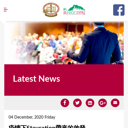
Jump to navigation
Latest News
Y
o
04 December, 2020 Friday
u