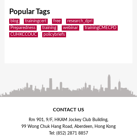
Popular Tags
blog
trainingcert
free
research_dpri
Preparedness
training
webinar
trainingCMECPD
CUHKCCOUC
policybriefs
CONTACT US
Rm 901, 9/F, HKAM Jockey Club Building,
99 Wong Chuk Hang Road, Aberdeen, Hong Kong
Tel: (852) 2871 8857