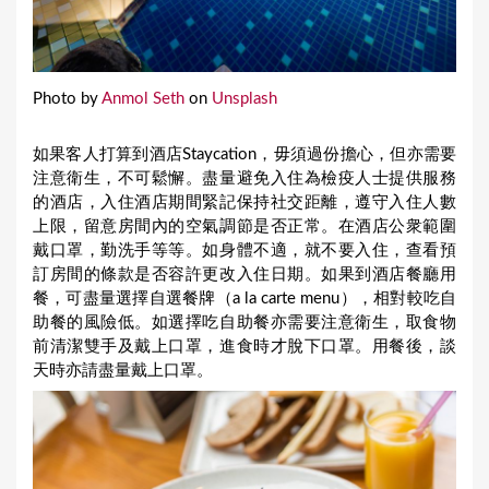
Photo by
Anmol Seth
on
Unsplash
如果客人打算到酒店Staycation，毋須過份擔心，但亦需要
注意衛生，不可鬆懈。盡量避免入住為檢疫人士提供服務
的酒店，入住酒店期間緊記保持社交距離，遵守入住人數
上限，留意房間內的空氣調節是否正常。在酒店公衆範圍
戴口罩，勤洗手等等。如身體不適，就不要入住，查看預
訂房間的條款是否容許更改入住日期。如果到酒店餐廳用
餐，可盡量選擇自選餐牌（a la carte menu），相對較吃自
助餐的風險低。如選擇吃自助餐亦需要注意衛生，取食物
前清潔雙手及戴上口罩，進食時才脫下口罩。用餐後，談
天時亦請盡量戴上口罩。