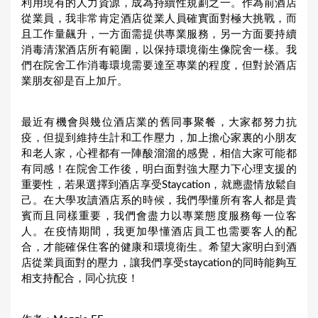
利用現有的人力資源，成為持續性規劃之一。作為前酒店
從業員，我非常肯定酒店從業人員確實面對極大挑戰，而
且工作量飆升，一方面需提供專業服務，另一方面要持續
消毒清潔酒店所有範圍，以保持環境衞生像院舍一樣。我
們在院舍工作消毒環境需要達至專業的程度，但對於酒店
業朋友卻是百上加斤。
最近有機會與幾位酒店業的舊同事聚餐，大家都努力抗
疫，但提到維持生計和工作壓力，加上擔心家裏的小朋友
和老人家，心裡都有一陣酸溜溜的感覺，相信大家可能都
有同感！在院舍工作後，明白面對強大壓力下心理支援的
重要性，若果選擇到酒店享受Staycation，就應盡情放鬆自
己。在大學攻讀酒店系的時候，我們學懂所有客人都是貴
賓而且同樣重要，我們會盡力以專業態度服務每一位客
人。在疫情期間，我更加學懂酒店員工也需要客人的配
合，才能確保住客的健康和環境衛生。希望大家明白到酒
店從業員面對的壓力，讓我們享受staycation的同時能夠互
相支持配合，同心抗疫！