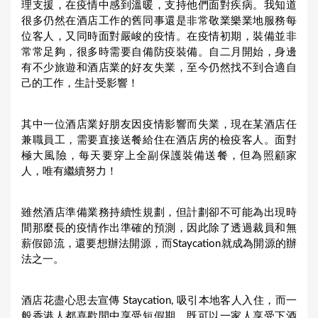
理支援，在疫情中感到溫暖，支持他們面對疾病。我知道
很多仍然在酒店工作的舊同事還是非常敬業樂業地服務每
位客人，又同時面對嚴峻的疫情。在疫情初期，裝備並非
常常足夠，很多時需要自備防疫裝備。自二月開始，身邊
有不少旅遊和酒店業的好友失業，至今仍然找不到合適自
己的工作，生計受影響！
其中一位酒店業好朋友因疫情影響而失業，現在某酒店任
兼職員工，需要直接送餐給住在酒店房的檢疫客人。面對
極大風險，每天要穿上全副保護裝備送餐，但為照顧家
人，唯有繼續努力！
雖然酒店準備業務持續性規劃，但計劃卻不可能為出現時
間那麼長的疫情作出準確的預測，因此除了透過裁員和無
薪假節流，還要想辦法開源，而Staycation就成為開源的辦
法之一。
酒店花盡心思去宣傳 Staycation, 吸引本地客人入住，而一
般香港人都喜歡間中享受短假期，既可以一家人享受下酒