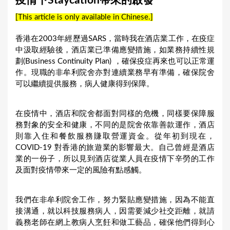
疫情下Staycation帶來的啟發
a
[This article is only available in Chinese.]
r
e
香港在2003年經歷過SARS，當時我在酒店業工作，在疫症
中汲取經驗後，酒店業已準備應變措施，如業務持續性規
h
劃(Business Continuity Plan) ，確保疫症再來也可以正常運
e
作。現職的非牟利院舍亦對連續業務早有準備，確保院舍
r
可以繼續提供服務，病人健康得到保障。
e
在疫情中，酒店和院舍都面對同樣的危機，同樣要保障服
務對象的安全和健康，不同的是院舍依靠善款運作，酒店
則靠入住和餐飲服務賺取營運資金。從年初到現在，
COVID-19 對香港的旅遊業的影響最大。自己曾經是酒店
業的一份子，所以見到酒店從業人員在疫情下辛勞的工作
及面對疫情帶來一定的風險有點感觸。
我們在非牟利院舍工作，努力緊貼應變措施，因為不能直
接溝通，就以科技服務病人，因需要減少社交距離，就請
義務老師在網上教病人烹飪和做工藝品，確保他們得到心