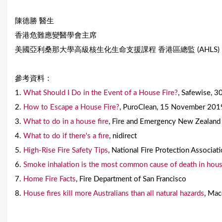
陳德勝 醫生
香港危難應變醫學會主席
美國亞利桑那大學高級核生化生命支援課程 香港區總監 (AHLS)
參考資料：
1.
What Should I Do in the Event of a House Fire?
, Safewise, 
2.
How to Escape a House Fire?
, PuroClean, 15 November 201
3.
What to do in a house fire
, Fire and Emergency New Zealan
4.
What to do if there's a fire
, nidirect
5.
High-Rise Fire Safety Tips
, National Fire Protection Associat
6.
Smoke inhalation is the most common cause of death in hous
7.
Home Fire Facts
, Fire Department of San Francisco
8.
House fires kill more Australians than all natural hazards
, Mac