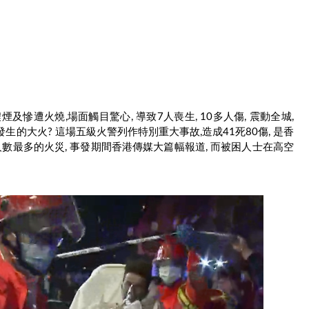
慘遭火燒,場面觸目驚心, 導致7人喪生, 10多人傷, 震動全城,
生的大火? 這場五級火警列作特別重大事故,造成41死80傷, 是香
人數最多的火災, 事發期間香港傳媒大篇幅報道, 而被困人士在高空