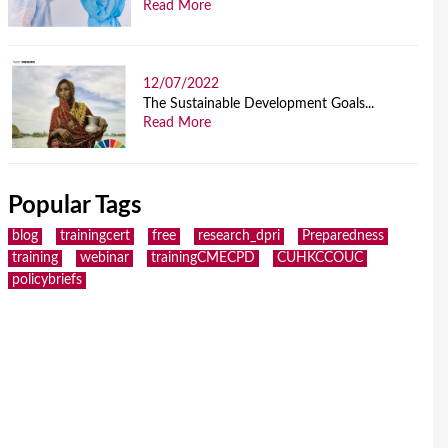
Read More
12/07/2022
The Sustainable Development Goals...
Read More
Popular Tags
blog
trainingcert
free
research_dpri
Preparedness
training
webinar
trainingCMECPD
CUHKCCOUC
policybriefs