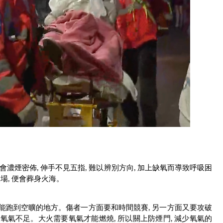
會濃煙密佈, 伸手不見五指, 難以辨別方向, 加上缺氧而導致呼吸困
場, 便會葬身火海。
能跑到空曠的地方。傷者一方面要和時間競賽, 另一方面又要攻破
氧氣不足。大火需要氧氣才能燃燒, 所以關上防煙門, 減少氧氣的