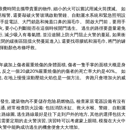
要浪費時間去攜帶貴重的物件, 細小的火可以嘗試用滅火筒撲滅。 如
電話報警, 還要敲破火警玻璃啟動警鐘、自動灑水系統和緊急照明設
件: 手提電話、大門鎖匙和掩蓋口鼻的濕毛巾。 開啟大門前，要用手
大火, 要小心判斷能否在這個時候開門逃生。 逃生的路徑要盡量避免
, 減少吸入有毒氣體, 並沿途關上防火門阻止火警的蔓延, 如果衝
閉的緩衝區阻擋火勢蔓延進入), 還要找尋膠紙和濕毛巾, 將門的罅
和揮動顏色布條呼救。
年歲加上傷者嚴重燒傷的身體面積, 傷者一隻手掌的面積大概是身
 反之一個20歲20%嚴重燒傷的的傷者的死亡率大約是40%,。 如
熄, 在地上慢慢滾動壓熄火焰也是一個方法。 奔跑只會增加火的威
發生, 建築物內不要儲存危險易燃物品, 檢查家居電器設備有沒有
通, 經常檢查防火設備: 包括消防水缸、救火水喉、警鐘、自動灑
線圖, 逃生路線最好是往下走到戶外的地方, 其他的選擇包括大
還需要定期的走火警演習, 演習時可以考慮蒙上眼睛, 模擬在大火中
在火警中能夠成功逃生的機會便會大大增加。