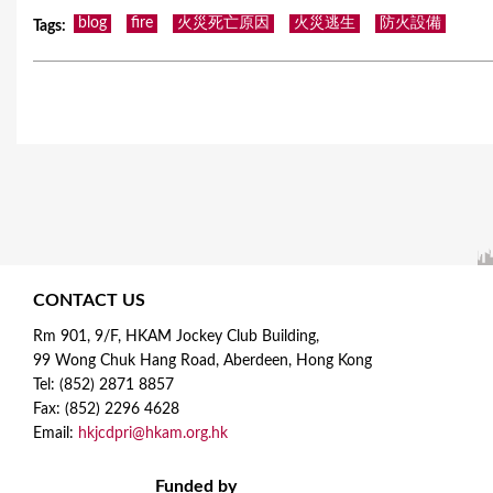
blog
fire
火災死亡原因
火災逃生
防火設備
Tags
:
CONTACT US
Rm 901, 9/F, HKAM Jockey Club Building,
99 Wong Chuk Hang Road, Aberdeen, Hong Kong
Tel: (852) 2871 8857
Fax: (852) 2296 4628
Email:
hkjcdpri@hkam.org.hk
Funded by