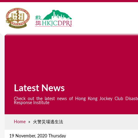
Latest News
Check out the latest news of Hong Kong Jockey Club Disast
Response Institute
Home
»
火警災場逃生法
Y
o
19 November, 2020 Thursday