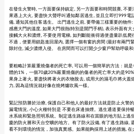
在發生火警時, 一方面要保持鎮定, 另一方面要和時間競賽, 不
果遇上大火, 要盡快大聲呼叫通知鄰居逃生, 並且立即打999
備, 通知其他住客逃生。 出門逃生之前, 要帶備三樣重要的物
感應大門的溫度, 如果大門很熱(特別是開門手柄), 表示外面有
接觸大火和濃煙, 不要使用電梯, 如判斷能衝得過便盡量趴低爬行
不過，便要用鎖匙進回屋內, 選擇一個有窗的房間 (最好有兩門緊
隙封住, 減少濃煙入侵。 在房間而可以打開少少窗戶幫助呼吸
要粗略計算嚴重燒傷者的死亡率, 可以用一個簡單的方法：就是
體的1%，一個70歲20%嚴重燒傷的的傷者的死亡率大約是90%,
果身上著火, 要盡快將著火的衣物脫去, 或用大的濕毛巾將火蓋
力, 因為這情況就好像在燒烤爐吹風一樣。
緊記預防勝於治療, 保護自己和他人的最好方法就是防止火警的
漏電情況, 小心火種特別是 不要在床邊抽煙。逃生通道要保持暢
水系統和緊急照明系統。制定逃生路線和在當眼的地方貼上逃生路
廈的防火層和天台空曠的地方。有了防火設備, 有了逃生路線, 
看不到環境的情況，加強真實感。如果能夠採用上述的措施, 