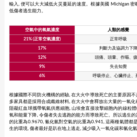
輸入, 便可以大大減低火災蔓延的速度。根據美國 Michigan 
低傷者逃生能力。
空氣中的氧氣濃度
人類的感覺
21% (正常空氣濃度)
正常呼吸
17%
判斷力及協調力下
12%
頭痛、頭暈、作嘔、
9%
失去知覺
6%
呼吸停止、心臟停止、
根據國際不同防火機構的經驗, 在大火中導致死亡的主要原因不是
多家具都是採用合成纖維材料, 在大火中會釋放出大量的一氧化碳 (C
阻礙紅血球攜帶氧氣供應細胞, 山埃會直接攻擊細胞內的線粒體(Mit
氧和能量下降, 令傷者失去逃跑的能力而導致死亡。所以逃生的
的比重為0.9670, 氰化氫對空氣的比重為0.941, 這兩種氣
生的環境, 傷者最好是趴在地上逃走, 減少吸入一氧化碳和氰化