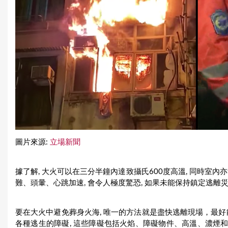
圖片來源:
立場新聞
據了解, 大火可以在三分半鐘內達致攝氏600度高溫, 同時室內亦
難、頭暈、心跳加速, 會令人極度驚恐, 如果未能保持鎮定逃離災
要在大火中避免葬身火海, 唯一的方法就是盡快逃離現場，最好
各種逃生的障礙, 這些障礙包括火焰、障礙物件、高溫、濃煙和