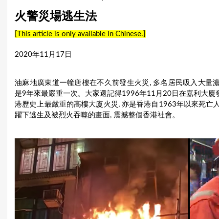
u
火警災場逃生法
a
[This article is only available in Chinese.]
r
2020年11月17日
e
h
油麻地廣東道一幢唐樓在不久前發生火災, 多名居民吸入大量濃煙及
是9年來最嚴重一次。大家還記得1996年11月20日在嘉利大廈發
e
港歷史上最嚴重的高樓大廈火災, 亦是香港自1963年以來死亡
躍下逃生及被烈火吞噬的畫面, 震撼整個香港社會。
r
e