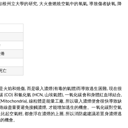
密歇根州立大學的研究, 大火會燃燒空氣中的氧氣, 導致傷者缺氧, 降
降
疲倦
死亡
火焰和燒傷, 而是吸入濃煙(有毒的氣體)而導致逃生困難, 現在很
O) 和氰化氫 (HCN, 山埃氣體), 一氧化碳會和身體紅血球結合,
ochondria), 線粒體是能量工廠, 所以吸入濃煙便會很快導致缺
路線盡量要避免接觸濃煙, 才能增加逃生的機會。一氧化碳對空氣
體都是比起空氣輕, 都會浮在濃煙的上層, 所以消防處建議若置身濃煙逃
氫的機會。